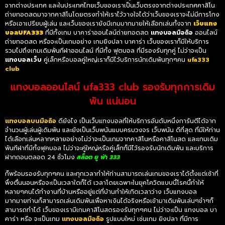
จากต่างประเทศ และในประเทศไทยเว็บของเราเป็นเว็บตรงจากต่างประเทศคาสิโน
ถ่ายทอดสดมาจากคาสิโนโดยตรงทำให้เราไว้วางใจได้ว่าเว็บของเราจะไม่มีการโกง
หรือเอาเปรียบผู้เล่น และเว็บของเรายังมีเกมมากมายให้เลือกเล่นทั้งจาก
เว็บแทง
บอลUFA333
ที่มีทั้งเกม บาคาร่าออนไลน์ถ่ายทอดสด
แทงบอลมือถือ
ออนไลน์
ถ่ายทอดสด หรือจะเป็นเกมอย่าง เกมยิงปลา บาคาร่า เว็บของเราก็มีให้บริการ
รวมไปถึงเกมเดิมพันกีฬาออนไลน์ ที่มีทั้ง ฟุตบอล ที่มีรองรับทุกคู่ ไม่ว่าจะเป็น
แทงบอลเว็บ
คู่เล็กหรือบอลคู่ใหญ่เราก็มีไว้บริการนักเดิมพันทุกๆคน
ufa333
club
แทงบอลออนไลน์
ufa333 club
รองรับทุกการเดิม
พัน แน่นอน
แทงบอลบนมือถือ
ดียังไง เป็นเว็บแทงบอลที่ให้บริการอันดับหนึ่งการันตีได้จาก
จำนวนผู้เล่นผู้เดิมพัน และยังเป็นเว็บพนันแบบครบวงจร เว็บพนัน
ดีที่สุด ที่มีให้ท่าน
ได้เลือกเล่นหลากหลายอย่างไม่ว่าจะเป็นเกมจากคาสิโนหรือคาสิโนสด และเกมเดิม
พันกีฬาที่มีทั้งฟุคบอล ไม่ว่าจะคู่ใหญ่หรือคู่เล็กก็มีไว้รองรับนักเดิมพัน และบริการ
ฝากถอนตลอด 24 ชั่วโมง
สล็อต ยู ฟ่า 333
ก็พร้อมรองรับทุกๆคน และทุกเวลาทำให้ท่านสามารถเล่นเกมของเราได้ตั้งแต่เช้าที่
พึ่งตื่นนอนหรือจะเป็นเวลาใดก็ได้ เวลาโดยเฉพาะในยุคโควิดแบบนี้โรคนี้ทำให้
หลายๆคนได้ทำงานที่บ้านหรืออยู่แต่ที่บ้านทำให้เกิดเวลาว่าง เว็บแทงบอล
มากมายท่านก็สามารถเล่นเดิมพันเพื่อหาเงินได้จริงหรือเข้ามาเดิมพันเล่นๆขำๆก็
สามารถทำได้ เว็บของเรามีเกมคาสิโนสดรองรับทุกๆคน ไม่ว่าจะเป็น แทงบอล บา
คาร่า หรือ จะเป็นเกม
แทงบอลมือถือ
รูปแบบใหม่ เช่นเกม ยิงปลา ที่มีการ