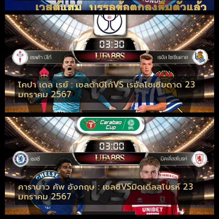
โคปา เดล เรย์ : เซลต้าบีโก้VS เรอัลโซเซียดาด 23
มกราคม 2567
คาราบาว คัพ อังกฤษ : เชลซีVSมิดเดิ่ลสโบรห์ 23
มกราคม 2567