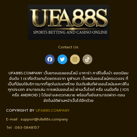
Contact Us:
UFA88S.COMPANY เว็บแทงบอลออนไลน์ บาคาร่า คาสิโนชั้นนำ ยอดนิยม
อันดับ 1 เราคือตัวแทนโดยตรงจาก ยูฟ่าเบท เว็บพนันออนไลน์ครบวงจร ที่
เป็นที่นิยมใช้บริการมากที่สุดในประเทศไทย รับเดิมพันกีฬาออนไลน์และคาสิโน
ทุกประเภท สามารถเล่น การพนันออนไลน์ ผ่านเว็บไซต์ หรือ บนมือถือ ( IOS
หรือ ANDROID ) ได้อย่างสะดวกสบาย พร้อมทั้งยังสามารถฝาก-ถอน
อัตโนมัติผ่านหน้าเว็บได้อีกด้วย
COPYRIGHT BY
UFA88S.COMPANY
E-mail :
support@ufa88s.company
Tel : 0
63-5848157