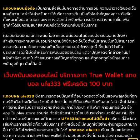
แทงบอลบนมือถือ
เป็นความยั่งยืนมั่นคงทางด้านการเงิน ความน่าวางใจของเว็บ
และก็ความเอาใจใส่สำหรับการให้บริการของเว็บ เป็นหัวใจสำคัญของการเดิมพัน
ทั้งหมดทั้งปวง โดยมานะหาทางเลือกสำหรับเพื่อการบริการต่างๆมากขึ้น เพื่อ
ลูกค้าได้รับความสบายสบายครั้งใดก็ตามกลับมาใช้บริการ
ในสมัยก่อนนักเล่นการพนันที่อยากเล่นพนันออนไลน์ชอบประสบเจอกับปัญหา
สำหรับการฝากเบิกเงินรวมทั้งความชักช้าของเว็บไซต์พนันหลายชิ้นที่ไม่สามารถที่
จะรองรับความต้องการของนักเสี่ยงดวงบอลได้ตรงจุดนี้ ซึ่งนับได้ว่าเป็น
ประสบการณ์ที่ไม่ดีสำหรับการพนันบอลออนไลน์
แต่ว่าปัญหาดังที่กล่าวผ่านมา
แล้วกำลังจะหมดไปด้วยแนวทางแก้ปัญหาที่ถูกจุด และก็ถูกอกถูกใจนักเล่นการ
พนันสูงที่สุด มันก็คือ มี
เว็บพนันบอลออนไลน์ บริการจาก True Wallet
แทง
บอล ufa333
ฟรีเครดิต 100 บาท
แทงบอล ufa333
ซึ่งสามารถตอบปัญหาได้อย่างตรงจิตใจเป็นแอพพลิเคชั่นที่ทุก
คนรู้จักดีอย่างดีเยี่ยม โดยยิ่งไปกว่านั้น คนที่นิยมเพิ่มเติมเงินออนไลน์ เพื่อไปจ่าย
ค่าใช้จ่ายสำหรับบริการต่างๆอย่างเช่น ค่าน้ำประปา ค่าไฟฟ้า ค่าอินเทอร์เน็ต ชื้อ
app
ใน
play store
รวมทั้ง ทั้งยังยังสามารถโอนเงินระหว่างแบงค์ซึ่งสบาย เร็ว
กว่าการโอนเงินผ่านแบงค์โดยตรง
UFA333ฝากถอนไม่มีขั้นต่ำ
บริการนี้จำต้อง
เสียค่าบริการเมื่อใดก็ตามใช้บริการ ทำให้เดี๋ยวนี้ มีคนถูกใจใช้จ่ายผ่านทรูวอเลทมาก
ขึ้น ทำให้เว็บไซต์พนันบอลหลายเว็บไซต์
แทงบอล ufa333
เริ่มเปลี่ยนแปลงการ
รับ ฝาก-ถอน ผ่านแอพ
true wallet
ที่จะตอบสนองสิ่งที่มีความต้องการของนัก