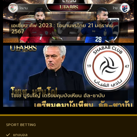
เอเชี่ยน คัพ 2023 : โอมานvsไทย 21 มกราคม
2567
โชเซ มูรีนโญ่ เตรียมคุมบังเหียน อัล-ชาบับ
SPORT BETTING
แทงบอล