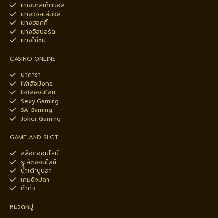
แทงบาสเก็ตบอล
แทงวอลเล่บอล
แทงฮอกกี้
แทงอีสปอร์ต
แทงไก่ชน
CASINO ONLINE
บาคาร่า
ไพ่เสือมังกร
ไฮโลออนไลน์
Sexy Gaming
SA Gaming
Joker Gaming
GAME AND SLOT
สล็อตออนไลน์
รูเล็ตออนไลน์
น้ำเต้าปูปลา
เกมยิงปลา
กำถั่ว
หมวดหมู่