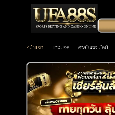
หน้าแรก
แทงบอล
คาสิโนออนไลน์