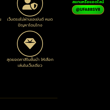
สแกนหรือแอดไลน์
@UFA88SV8
น
เว็บตรงไม่ผ่านเอเย่นต์ หมด
ปัญหาโดนโกง
สุดยอดคาสิโนชั้นนำ ให้เลือก
เล่นในเว็บเดียว