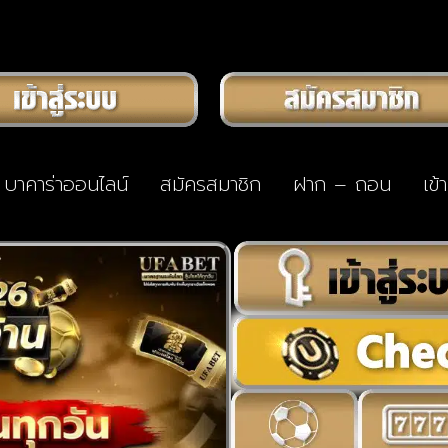
บาคาร่าออนไลน์
สมัครสมาชิก
ฝาก – ถอน
เข้