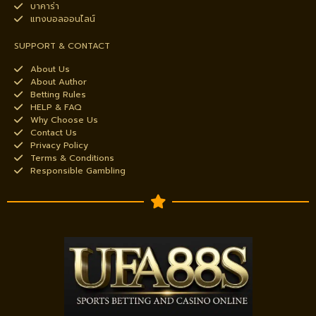
บาคาร่า
แทงบอลออนไลน์
SUPPORT & CONTACT
About Us
About Author
Betting Rules
HELP & FAQ
Why Choose Us
Contact Us
Privacy Policy
Terms & Conditions
Responsible Gambling