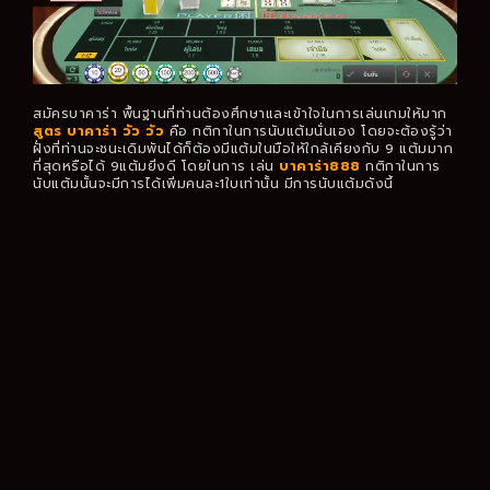
สมัครบาคาร่า พื้นฐานที่ท่านต้องศึกษาและเข้าใจในการเล่นเกมให้มาก
สูตร บาคาร่า วัว วัว
คือ กติกาในการนับแต้มนั่นเอง โดยจะต้องรู้ว่า
ฝั่งที่ท่านจะชนะเดิมพันได้ก็ต้องมีแต้มในมือให้ใกล้เคียงกับ 9 แต้มมาก
ที่สุดหรือได้ 9แต้มยิ่งดี โดยในการ เล่น
บาคาร่า888
กติกาในการ
นับแต้มนั้นจะมีการได้เพิ่มคนละ1ใบเท่านั้น มีการนับแต้มดังนี้