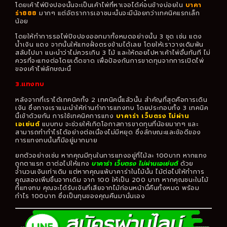
โดยเค้าไพ่ปิงปองนั้นจะเป็นเค้าไพ่ที่หาเจอได้ค่อนข้างบ่อยใน
บาคา
ร่า888
มากๆ แต่อัตราการเอาชนะนั้นจะมีน้อยกว่าเทคนิคแรกเล็ก
น้อย
โดยให้ทำการรอไพ่ปิงปองออกมาทั้งหมดอย่างนั้น 3 ชุด เช่น แดง
น้ำเงิน แดง จากนั้นให้แทงฝั่งตรงข้ามได้เลย โดยให้เราวางเดิมพัน
สลับไปมา แนะนำว่าไม่ควรเกิน 3 ไม้ และให้ถอยไปหาเค้าไพ่อื่นทันที ไม่
ควรที่จะแทงต่อโดยเด็ดขาด เพื่อป้องกันการขาดทุนจากการเปิดไพ่
ของเค้าไพ่ลักษณะนี้
3.แทงทบ
หลังจากที่เราได้เทคนิคทั้ง 2 เทคนิคนี้แล้วนั้น สำคัญที่สุดคือการเดิน
เงิน ซึ่งทางเราแนะนำให้ท่านทำการแทงทบ โดยประกอบทั้ง 3 เทคนิค
นี้เข้าด้วยกัน การใช้เทคนิคการแทง
บาคาร่า เว็บตรง ไม่ผ่าน
เอเย่นต์
แบบทบ จะช่วยให้เกิดโอกาสการขาดทุนที่น้อยมากๆ และ
สามารถทำกำไรได้อย่างต่อเนื่องไม่มีหยุด ซึ่งลักษณะและข้อดีของ
การแทงทบนั้นก็มีอยู่มากมาย
ยกตัวอย่างเช่น หากคุณมีทุนในการแทงอยู่ที่ไม้ละ 100บาท หากแทง
ถูกตาแรก ตาต่อไปให้แทง
บาคาร่า เว็บตรง ไม่ผ่านเอเย่นต์
ด้วย
จำนวนเงินเท่าเดิม แต่หากคุณแพ้บาคาร่าในไม้นั้น ไม้ต่อไปให้ทำการ
คูณสองเพิ่มขึ้นจากเดิม จาก 100 ให้เป็น 200 บาท หากคุณชนะในไม้
ที่แทงทบ คุณจะได้รับเงินที่เสียจากไม้ก่อนหน้านี้คืนทั้งหมด พร้อม
กำไร 100บาท ซึ่งเป็นทุนของคุณคืนมานั่นเอง