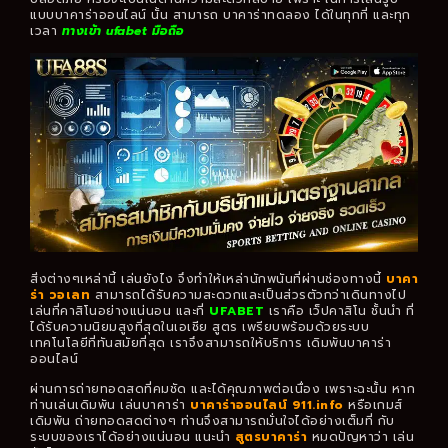
แบบบาคาร่าออนไลน์ นั้น สามารถ บาคาร่าทดลอง ได้ในทุกที่ และทุก
เวลา
ทางเข้า ufabet มือถือ
สิ่งต่างๆเหล่านี้ เล่นยังไง จึงทำให้เหล่านักพนันที่ผ่านช่องทางนี้
บาคา
ร่า วอเลท
สามารถได้รับความสะดวกและเป็นส่วรตัวกว่าเดินทางไป
เล่นที่คาสิโนอย่างแน่นอน และที่
UFABET
เราคือ เว็ปคาสิโน ชั้นนำ ที่
ได้รับความนิยมสูงที่สุดในเอเชีย สูตร เพรียบพร้อมด้วยระบบ
เทคโนโลยีที่ทันสมัยที่สุด เราจึงสามารถให้บริการ เดิมพันบาคาร่า
ออนไลน์
ผ่านการถ่ายทอดสดที่คมชัด และได้คุณภาพต่อเนื่อง เพราะฉะนั้น หาก
ท่านเล่นเดิมพัน เล่นบาคาร่า
บาคาร่าออนไลน์ 911.info
หรือเกมส์
เดิมพัน ถ่ายทอดสดต่างๆ ท่านจึงสามารถมั่นใจได้อย่างเต็มที่ กับ
ระบบของเราได้อย่างแน่นอน แนะนำ
สูตรบาคาร่า
หมดปัญหาว่า เล่น