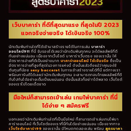
เว็บบาคาร่า ที่ดีที่สุดมาแรง ที่สุดในปี 2023
แจกจริงจ่ายจริง ได้เงินจริง 100%
นักเดิมพันท่านใดที่ได้เข้ามาสร้างรายได้ในการเล่น
บาคาร่า
ออนไลน์911
ที่นี่ รับรองได้เลยว่านักเดิมพันทุกคน จะได้ผลลัพธ์ที่ดี
กันอย่างแน่นอน เนื่องจากเว็บไซต์ บาคาร่าเว็บตรง ของเรานั้น ให้
อัตราการจ่ายที่ดีเป็นอย่างมาก
บาคาร่าออนไลน์ ได้เงินจริง
ซึ่งเป็น
อัตราการจ่ายที่สูงที่สุดในวงการแห่งนี้ ดังนั้นแล้วถึงแม้ว่าคุณจะใช้
ต้นทุนที่น้อย
sexy baccarat
ในการเข้าสร้างรายได้ที่นี่ แต่ทางเรา
พร้อมการันตีได้เลยว่านักเดิมพันทุกคน จะสามารถกอบโกยผลลัพธ์ที่ดี
กับไปกันได้อย่างเต็มเปี่ยมแน่นอน ดังนั้นแล้วก็อย่าาได้พลาด เว็บไซต์
ของเราไปโดยเด็ดขาด
มือใหม่ก็สามารถเข้าเล่น เกมไพ่บาคาร่า ที่นี่
ได้ง่าย ๆ สมัครฟรี
บอกเลยว่านักเดิมพันท่านใดที่เป็นมือใหม่ ก็สามารถเข้าเล่นเกมไพ่บา
คาร่าออนไลน์ ที่เว็บไซต์ของเราที่นี่กันได้อย่างแน่นอน เนื่องจากทาง
เว็บไซต์บาคาร่า99
ของเรานั้น มีโหมดทดลองเล่น พร้อม
สูตรบาคา