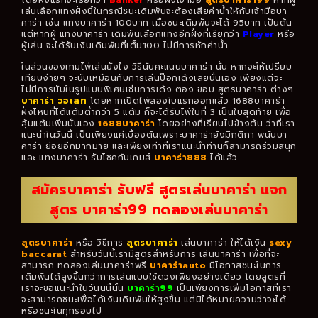
เล่นเลือกแทงฝั่งนี้ในกรณีชนะเดิมพันจะต้องเสียค่าน้ำให้กับเจ้ามือบา
คาร่า เช่น แทงบาคาร่า 100บาท เมื่อชนะเดิมพันจะได้ 95บาท เป็นต้น
แต่หากผู้ แทงบาคาร่า เดิมพันเลือกแทงอีกฝั่งที่เรียกว่า
Player
หรือ
ผู้เล่น จะได้รับเงินเดิมพันที่เต็ม100 ไม่มีการหักค่าน้ำ
ในส่วนของเกมไพ่เล่นยังไง วิธีนับคะแนนบาคาร่า นั้น หากจะให้เปรียบ
เทียบง่ายๆ จะนับเหมือนกับการเล่นป๊อกเด้งเลยนั่นเอง เพียงแต่จะ
ไม่มีการนับในรูปแบบพิเศษเช่นการเด้ง ตอง ขอบ สูตรบาคาร่า ต่างๆ
บาคาร่า วอเลท
โดยหากเปิดไพ่สองใบแรกออกแล้ว 1688บาคาร่า
ฝั่งไหนที่ได้แต้มต่ำกว่า 5 แต้ม ก็จะได้รับไพ่ใบที่ 3 เป็นใบสุดท้าย เพื่อ
ลุ้นแต้มเพิ่มนั่นเอง
1688บาคาร่า
โดยอย่างที่เรียนไปข้างต้น ว่าที่เรา
แนะนำในวันนี้ เป็นเพียงแค่เบื้องต้นเพราะบาคาร่ายังมีกติกา พนันบา
คาร่า ย่อยอีกมากมาย และเพียงเท่าที่เราแนะนำท่านก็สามารถร่วมสนุก
และ แทงบาคาร่า รับโชคกับเกมส์
บาคาร่า888
ได้แล้ว
สมัครบาคาร่า รับฟรี สูตรเล่นบาคาร่า แจก
สูตร บาคาร่า99 ทดลองเล่นบาคาร่า
สูตรบาคาร่า
หรือ วิธีการ
สูตรบาคาร่า
เล่นบาคาร่า ให้ได้เงิน
sexy
baccarat
สำหรับวันนี้เรามีสูตรสำหรับการ เล่นบาคาร่า เพื่อที่จะ
สามารถ ทดลองเล่นบาคาร่าฟรี
บาคาร่าauto
มีโอกาสชนะในการ
เดิมพันได้สูงขึ้นกว่าการเล่นแบบใช้ดวงเพียงอย่างเดียว โดยสูตรที่
เราจะขอแนะนำในวันนนี้นั้น
บาคาร่า99
เป็นเพียงการเพิ่มโอกาสที่เรา
จะสามารถชนะเพื่อได้เงินเดิมพันให้สูงขึ้น แต่มิได้หมายความว่าจะได้
หรือชนะในทุกรอบไป