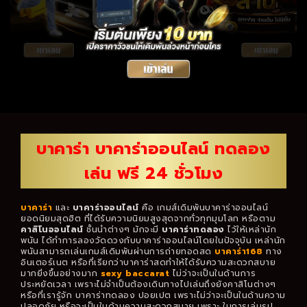
บาคาร่า บาคาร่าออนไลน์ ทดลอง
เล่น ฟรี 24 ชั่วโมง
บาคาร่า
และ
บาคาร่าออนไลน์
คือ เกมส์เดิมพันบาคาร่าออนไลน์
ยอดนิยมสุดฮิต
ที่ได้รับความนิยมสูงสุดจากทั่วทุกมุมโลก หรือตาม
คาสิโนออนไลน์
ชั้นนำต่างๆ มักจะมี
บาคาร่าทดลอง
ไว้ให้เหล่านัก
พนัน ได้ทำการลองวัดดวงกับบาคาร่าออนไลน์โดยในปัจจุบัน เหล่านัก
พนันสามารถเล่นเกมส์เดิมพันผ่านการถ่ายทอดสด
บาคาร่า168
ทาง
อินเตอร์เนต หรือที่เรียกว่าบาคาร่าสดทำให้ได้รับความสะดวกสบาย
มากยิ่งขึ้นอย่างมาก
sexy baccarat
ไม่ว่าจะเป็นในด้านการ
ประหยัดเวลา
เพราะไม่จำเป็นต้องเดินทางไปเล่นถึงยังคาสิโนต่างๆ
หรือที่เรารู้จัก บาคาร่าทดลอง ปอยเปต เพราะไม่ว่าจะเป็นในด้านความ
ปลอดภัย หรือจะเป็นในด้านความสะดวกสบาย เพราะ ในการเล่นรูป