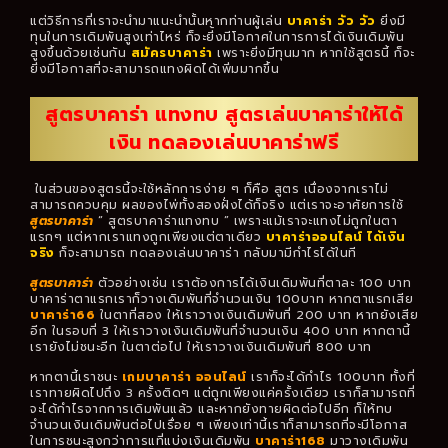
แต่วิธีการที่เราจะนำมาแนะนำนั้นหากท่านผู้เล่น
บาคาร่า วัว วัว
ยิ่งมี
ทุนในการเดิมพันสูงเท่าไหร่ ก็จะยิ่้งมีโอกาศในการการได้เงินเดิมพัน
สูงขึ้นด้วยเช่นกัน
สมัครบาคาร่า
เพราะยิ่งมีทุนมาก หากใช้สูตรนี้ ก็จะ
ยิ่งมีโอกาสที่จะสามารถแทงผิดได้เพิ่มมากขึ้น
สูตรบาคาร่า แทงทบ สูตรเล่นบาคาร่าให้ได้
เงิน ทดลองเล่นบาคาร่าฟรี
ในส่วนของสูตรนี้จะใช้หลักการง่าย ๆ ก็คือ สูตร เนื่องจากเราไม่
สามารถควบคุม ผลของไพ่ทั้งสองฝั่งได้ก็จริง แต่เราจะอาศัยการใช้
สูตรบาคาร่า
“ สูตรบาคาร่าแทงทบ ” เพราะแม้เราจะแทงไม่ถูกในตา
แรกๆ แต่หากเราแทงถูกเพียงแต่ตาเดียว
บาคาร่าออนไลน์ ได้เงิน
จริง
ก็จะสามารถ ทดลองเล่นบาคาร่า กลับมามีกำไรได้ในที
สูตรบาคาร่า
ตัวอย่างเช่น เราต้องการได้เงินเดิมพันที่ตาละ 100 บาท
บาคาร่าตาแรกเราก็วางเดิมพันที่จำนวนเงิน 100บาท หากตาแรกเสีย
บาคาร่า66
ในตาที่สอง ให้เราวางเงินเดิมพันที่ 200 บาท หากยังเสีย
อีก ในรอบที่ 3 ให้เราวางเงินเดิมพันที่จำนวนเงิน 400 บาท หากตานี้
เรายังไม่ชนะอีก ในตาต่อไป ให้เราวางเงินเดิมพันที่ 800 บาท
หากตานี้เราชนะ
เกมบาคาร่า ออนไลน์
เราก็จะได้กำไร 100บาท ทั้งที่
เราทายผิดไปถึง 3 ครั้งติดๆ แต่ถูกเพียงแค่ครั้งเดียว เราก็สามารถที่
จะได้กำไรจากการเดิมพันแล้ว และหากยังทายผิดต่อไปอีก ก็ให้ทบ
จำนวนเงินเดิมพันต่อไปเรื่อย ๆ เพียงเท่านี้เราก็สามารถที่จะมีโอกาส
ในการชนะสูงกว่าการแที่แบ่งเงินเดิมพัน
บาคาร่า168
มาวางเดิมพัน