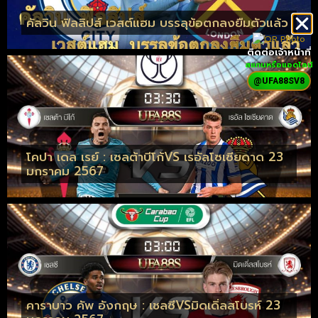
คัลวิน ฟิลลิปส์ เวสต์แฮม บรรลุข้อตกลงยืมตัวแล้ว
ติดต่อเจ้าหน้าที่
สแกนหรือแอดไลน์
@UFA88SV8
โคปา เดล เรย์ : เซลต้าบีโก้VS เรอัลโซเซียดาด 23
มกราคม 2567
คาราบาว คัพ อังกฤษ : เชลซีVSมิดเดิ่ลสโบรห์ 23