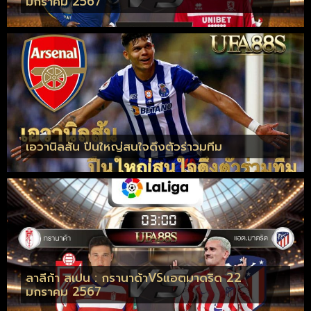
มกราคม 2567
เอวานิลสัน ปืนใหญ่สนใจดึงตัวร่าวมทีม
ลาลีก้า สเปน : กรานาด้าVSแอตมาดริด 22
มกราคม 2567