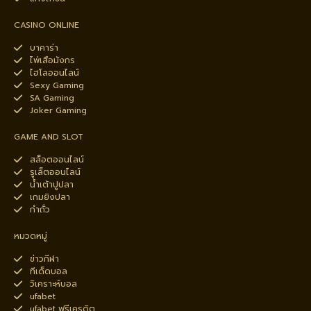
CASINO ONLINE
บาคาร่า
ไพ่เสือมังกร
ไฮโลออนไลน์
Sexy Gaming
SA Gaming
Joker Gaming
GAME AND SLOT
สล็อตออนไลน์
รูเล็ตออนไลน์
น้ำเต้าปูปลา
เกมยิงปลา
กำถั่ว
หมวดหมู่
ข่าวกีฬา
ทีเด็ดบอล
วิเคราะห์บอล
ufabet
ufabet ฟรีเครดิต