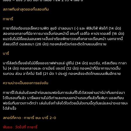
สภาพทีมล่าสุดของทั้งสองทีม
กายารี่
กายารี่ยังต้องรอเช็คความฟิต ลุยจิ ปาลอมบา (-) และ ฟิลิปโฟ้ ฟัลโก้ (14 นัด)
สองกองกลางที่มีอาการบาดเจ็บก่อนหน้านี้ ขณะที่ เอลิโอ คาปราดอสซี่ (16 นัด)
แนวรับไม่มีชื่อแน่นอนเพราะเจ็บเข่าต้องพักยาวจนถึงกลางเดือนหน้า นอกจากนี้
อัลแบร์โต้ ดอสเซนา (26 นัด) กองหลังตัวเก่งจะติดโทษแบนอีกราย
บารี่
บารี่ลิสต์เดี้ยงยังไม่มีชื่อของราฟฟาเอเล่ ปูชิโน่ (34 นัด) แนวรับ, คริสเตียน กาลา
โน่ (4 นัด) กองกลางและ ดาเมียร์ เซเตร์ (12 นัด) กองหน้าที่มีอาการบาดเจ็บ
รบกวน ส่วน จาโคโม่ ริชชี (21 นัด 1 ประตู) กองหลังจะติดโทษแบนเพิ่มอีกราย
ความน่าจะเป็นของการแข่งขัน
กายารี่ได้เล่นในรังเหย้าก่อนแถมฟอร์มการเล่นก็ไปได้สวยผ่านปาร์ม่าทีมแกร่งมา
ได้ในรอบที่แล้ว บารี่ผลงานไม่ดีเท่าและเกมนอกบ้านรอบที่แล้วก็แพ้มา บอลเทียบ
ฟอร์มทีมชาวเกาะดีกว่า เล่นในรังกำลังได้ใจด้วยมั่นใจเกมนี้ดุดันแน่และน่าจะเอาชนะ
ได้สำเร็จ
สกอร์ที่คาด : กายารี่ ชนะ บารี่ 2-0
ฟันธง : วัดไปที่ กายารี่