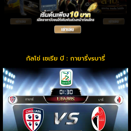
กัลโช่ เซเรีย บี : กายารี่vsบารี่