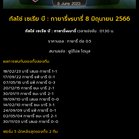
กัลโช่ เซเรีย บี : กายารี่vsบารี่ 8 มิถุนายน 2566
กัลโช่ เซเรีย บี : กายารี่vsบารี่
เวลาแข่งขัน : 01.30 น.
ราคาบอล : กายารี่ ต่อ 0.5
สนามแข่ง : ยูนิโปล โดมุส
ผลการพบกันของทั้งสองทีม
18/02/23 บารี เสมอ กายารี่ 1-1
17/09/22 กายารี่ แพ้ บารี 0-1
07/05/16 บารี แพ้ กายารี่ 0-3
20/12/15 กายารี่ ชนะ บารี 2-1
30/01/11 กายารี่ ชนะ บารี 2-1
19/09/10 บารี เสมอ กายารี่ 0-0
14/02/10 กายารี่ ชนะ บารี 3-1
24/09/09 บารี แพ้ กายารี่ 0-1
02/05/04 กายารี่ ชนะ บารี 2-1
30/11/03 บารี เสมอ กายารี่ 0-0
ฟอร์ม 5 นัดหลังสุดของทั้ง 2 ทีม