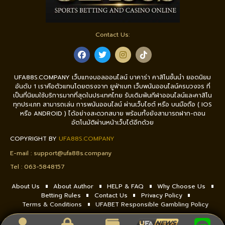
Contact Us:
UFA88S.COMPANY เว็บแทงบอลออนไลน์ บาคาร่า คาสิโนชั้นนำ ยอดนิยม
อันดับ 1 เราคือตัวแทนโดยตรงจาก ยูฟ่าเบท เว็บพนันออนไลน์ครบวงจร ที่
เป็นที่นิยมใช้บริการมากที่สุดในประเทศไทย รับเดิมพันกีฬาออนไลน์และคาสิโน
ทุกประเภท สามารถเล่น การพนันออนไลน์ ผ่านเว็บไซต์ หรือ บนมือถือ ( IOS
หรือ ANDROID ) ได้อย่างสะดวกสบาย พร้อมทั้งยังสามารถฝาก-ถอน
อัตโนมัติผ่านหน้าเว็บได้อีกด้วย
COPYRIGHT BY
UFA88S.COMPANY
E-mail :
support@ufa88s.company
Tel : 0
63-5848157
About Us
About Author
HELP & FAQ
Why Choose Us
Betting Rules
Contact Us
Privacy Policy
Terms & Conditions
UFABET Responsible Gambling Policy