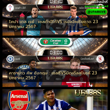
ติดต่อเจ้าหน้าที่
สแกนหรือแอดไลน์
@UFA88SV8
โคปา เดล เรย์ : เซลต้าบีโก้VS เรอัลโซเซียดาด 23
มกราคม 2567
คาราบาว คัพ อังกฤษ : เชลซีVSมิดเดิ่ลสโบรห์ 23
มกราคม 2567