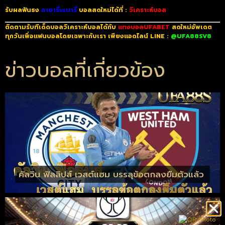
รับผลฟันธง
กายารี่vsบารี่
บอลสดใหม่ได้ที่ :
วิเคราะห์บอล
ติดตามรับทีเด็ดบอลวิเคราะห์บอลได้กับ
แทงบอลUFABET
สดใหม่อัพเดต
ทุกวันเพื่อแฟนบอลโดยเฉพาะกับเรา เพียงแอดไลน์ LINE :
@UFA88SV8
ข่าวบอลที่เกี่ยวข้อง
คัลวิน ฟิลลิปส์ เวสต์แฮม บรรลุข้อตกลงยืมตัวแล้ว