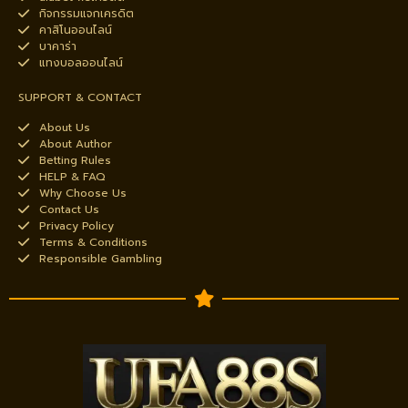
กิจกรรมแจกเครดิต
คาสิโนออนไลน์
บาคาร่า
แทงบอลออนไลน์
SUPPORT & CONTACT
About Us
About Author
Betting Rules
HELP & FAQ
Why Choose Us
Contact Us
Privacy Policy
Terms & Conditions
Responsible Gambling