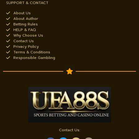
SUPPORT & CONTACT
About Us
About Author
Betting Rules
HELP & FAQ
Why Choose Us
Contact Us
Privacy Policy
Terms & Conditions
Responsible Gambling
Contact Us: