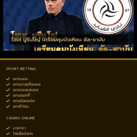
โชเซ มูรีนโญ่ เตรียมคุมบังเหียน อัล-ชาบับ
SPORT BETTING
แทงบอล
แทงบาสเก็ตบอล
แทงวอลเล่บอล
แทงฮอกกี้
แทงอีสปอร์ต
แทงไก่ชน
CASINO ONLINE
บาคาร่า
ไพ่เสือมังกร