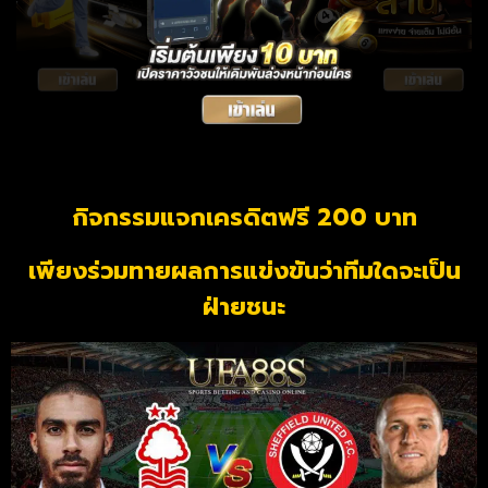
กิจกรรมแจกเครดิตฟรี 200 บาท
เพียงร่วมทายผลการแข่งขันว่าทีมใดจะเป็น
ฝ่ายชนะ