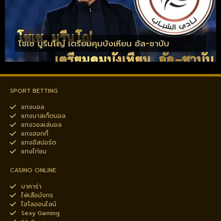
โชเซ มูรีนโญ่ เตรียมคุมบังเหียน อัล-ชาบับ
SPORT BETTING
แทงบอล
แทงบาสเก็ตบอล
แทงวอลเล่บอล
แทงฮอกกี้
แทงอีสปอร์ต
แทงไก่ชน
CASINO ONLINE
บาคาร่า
ไพ่เสือมังกร
ไฮโลออนไลน์
Sexy Gaming