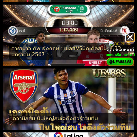
คาราบาว คัพ อังกฤษ : เชลซีVSมิดเดิ่ลสโบรห์ 23
ติดต่อเจ้าหน้าที่
มกราคม 2567
สแกนหรือแอดไลน์
@UFA88SV8
เอวานิลสัน ปืนใหญ่สนใจดึงตัวร่าวมทีม