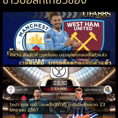
ข่าวบอลที่เกี่ยวข้อง
คัลวิน ฟิลลิปส์ เวสต์แฮม บรรลุข้อตกลงยืมตัวแล้ว
โคปา เดล เรย์ : เซลต้าบีโก้VS เรอัลโซเซียดาด 23
มกราคม 2567