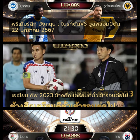
พรีเมียร์ลีก อังกฤษ : ไบรท์ตันVS วูล์ฟแฮมป์ตัน
22 มกราคม 2567
เอเชียน คัพ 2023 ช้างศึก เตรียมตีตั๋วเข้ารอบต่อไป