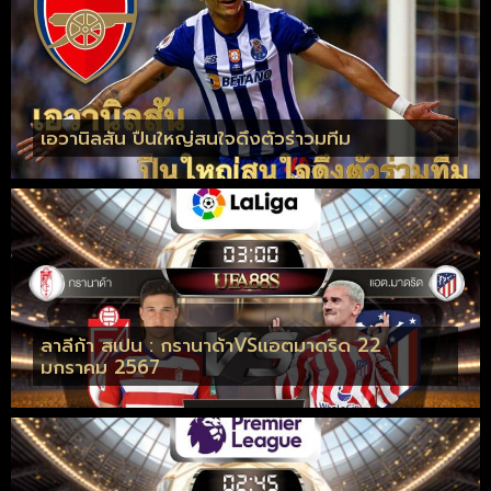
เอวานิลสัน ปืนใหญ่สนใจดึงตัวร่าวมทีม
ลาลีก้า สเปน : กรานาด้าVSแอตมาดริด 22
มกราคม 2567