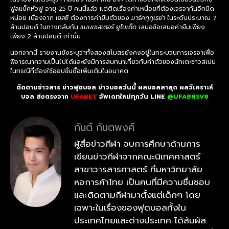
ฟูลแบ็คหัวฟู อายุ 25 ปี คนนี้แล้ว แต่ติดเรื่องค่าเหนื่อยที่ต้องเจรจากันอีกนิด
หน่อย เนื่องจาก
เชลซี
ต้องการค่ายืมตัวของ
มาร์คกูกูเรย่า
ในระดับประมาณ 7
ล้านปอนด์ ในทางกลับกัน
แมนเชสเตอร์ ยูไนเต็ด
เสนอข้อเสนอค่ายืมเพียง
เพียง 2 ล้านปอนด์ เท่านั้น
นอกจากนี้ รายงานยังระบุว่าทั้งสองสโมสรยังคงอยู่ในกระบวนการเจรจาเพื่อ
พิจารณาความเป็นไปได้และยังมีการสนทนาเกี่ยวกับค่าตัวของนักเตะชาวสเปน
ในกรณีที่ต้องใช้ออปชั่นซื้อเพิ่มเติมในอนาคต
ติดตามข่าวสาร ข่าวฟุตบอล ข่าวบอลวันนี้ ผลบอลลาสุด ผลวิเคราะห์
บอล ส่งตรงจาก
UFABET
อัพเดทใหม่ทุกวัน LINE
@UFA88SV8
กันต์ กันตพงศ์
ผู้สื่อข่าวกีฬา จบการศึกษาด้านการ
เขียนข่าวกีฬาจากคณะนิเทศศาสตร์
สาขาวารสารศาสตร์ ที่มหาวิทยาลัย
หอการค้าไทย เป็นคนที่มีความชื่นชอบ
และติดตามกีฬามาตั้งแต่เด็กๆ โดย
เฉพาะในเรื่องของฟุตบอลทั้งใน
ประเทศไทยและต่างประเทศ ได้สัมผัส