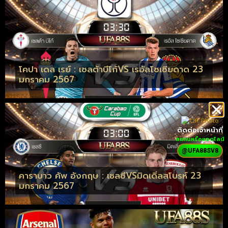
โคปา เดล เรย์ : เซลต้าบีโก้VS เรอัลโซเซียดาด 23
มกราคม 2567
ติดต่อเจ้าหน้าที่
สแกนหรือแอดไลน์
@UFA88SV8
คาราบาว คัพ อังกฤษ : เชลซีVSมิดเดิ่ลสโบรห์ 23
มกราคม 2567