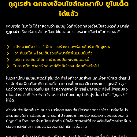
กูกูเรย่า ตกลงเงื่อนไขสัญญากับ ยูไนเต็ด
ได้แล้ว
ฟาบริซิโอ โรมาโน่
ได้รายงานว่า
แมนยู
ได้ทำข้อตกลงเงื่อนไขส่วนตัวกับ
มาร์ค
กูกูเรย่า
เรียบร้อยแล้ว เหลือแค่ขั้นตอนการเจรจาค่ายืมตัวกับทาง
เชลซี
แบ็งฌาแม็ง ปาวาร์ บินตรวจร่างกายพร้อมเซ็นร่วมทีมงูใหญ่
เจา คันเซโล่ พร้อมเซ็นร่วมทัพบาร์ซ่าในแบบยืมตัว
เอริก การ์เซีย มีโอกาศย้ายซบปืนใหญ่ซัมเมอร์นี้
โมฮาเหม็ด ซาล่าห์ รอหงส์ตัดสินใจจะปล่อยตัวหรือไม่
ในเวลานี้ทีม
แมนเชสเตอร์ ยูไนเต็ด
กำลังทำงานอย่างหนักเพื่อหานักเตะตำแหน่
งแบ็คซ้ายเพิ่มเติมในทีม ก่อนที่ตลาดการซื้อขายจะปิด เพราะการสูญเสีย
ลุค
ชอว์
จากอาการบาดเจ็บ และทั้งยังการขาด
ไทเรลล์ มาลาเซีย
ที่ยังไม่พร้อมลง
เล่นอย่างเต็มที่
โรมาโน่
ได้รายงานว่า ทีมแมนยูกำลังมุ่งมั่นคว้าตัว
“กูกูเรย่า”
ให้ได้
สำหรับตัวเลือกอื่น ๆ อย่าง
มาร์กอส อลอนโซ่
มีการคาดการณ์ว่า บาร์เซโลน่า
จะไม่สนใจในการปล่อยนักเตะออกไป ในขณะที่
เซร์คิโอ เรกิลอน
ของสเปอร์ส มี
ปัญหาในเรื่องของค่าเหนื่อย อีกทั้ง
นิโคลัส ทากลาฟิโก้
ทางต้นสังกัดอย่างลียง
ต้องการให้เกิดการยืมตัวพ่วงและมีสิทธิการซื้อขาด
ในรายงานได้ระบุว่า ทีมของ
เอริค เทน ฮาก
ได้ทำข้อตกลงเงื่อนไขส่วนตัวกับ