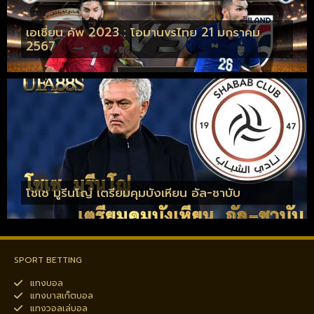
เอเชี่ยน คัพ 2023 : โอมานvsไทย 21 มกราคม
2567
โชเซ มูรีนโญ่ เตรียมคุมบังเหียน อัล-ชาบับ
SPORT BETTING
แทงบอล
แทงบาสเก็ตบอล
แทงวอลเล่บอล