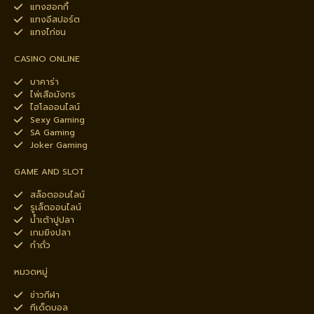
แทงฮอกกี้
แทงอีสปอร์ต
แทงไก่ชน
CASINO ONLINE
บาคาร่า
ไพ่เสือมังกร
ไฮโลออนไลน์
Sexy Gaming
SA Gaming
Joker Gaming
GAME AND SLOT
สล็อตออนไลน์
รูเล็ตออนไลน์
น้ำเต้าปูปลา
เกมยิงปลา
กำถั่ว
หมวดหมู่
ข่าวกีฬา
ทีเด็ดบอล