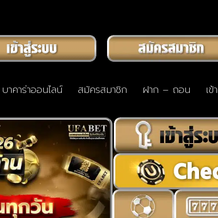
บาคาร่าออนไลน์
สมัครสมาชิก
ฝาก – ถอน
เข้