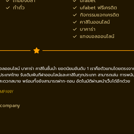
เกมยิงปลา
ufabet
กำถั่ว
ufabet ฟรีเครดิต
กิจกรรมแจกเครดิต
คาสิโนออนไลน์
บาคาร่า
แทงบอลออนไลน์
อนไลน์ บาคาร่า คาสิโนชั้นนำ ยอดนิยมอันดับ 1 เราคือตัวแทนโดยตรงจาก
ุดในประเทศไทย รับเดิมพันกีฬาออนไลน์และคาสิโนทุกประเภท สามารถเล่น การพนัน
ะดวกสบาย พร้อมทั้งยังสามารถฝาก-ถอน อัตโนมัติผ่านหน้าเว็บได้อีกด้วย
OMPANY
.company