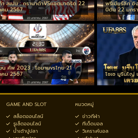
ก้า สเปน : กรานาด้าVSแอตมาดริด 22
พรีเมียร์ลีก 
าคม 2567
ป์ตัน 22 มกร
ี่ยน คัพ 2023 : โอมานvsไทย 21
าคม 2567
โชเซ มูรีนโญ่ 
GAME AND SLOT
หมวดหมู่
สล็อตออนไลน์
ข่าวกีฬา
รูเล็ตออนไลน์
ทีเด็ดบอล
น้ำเต้าปูปลา
วิเคราะห์บอล