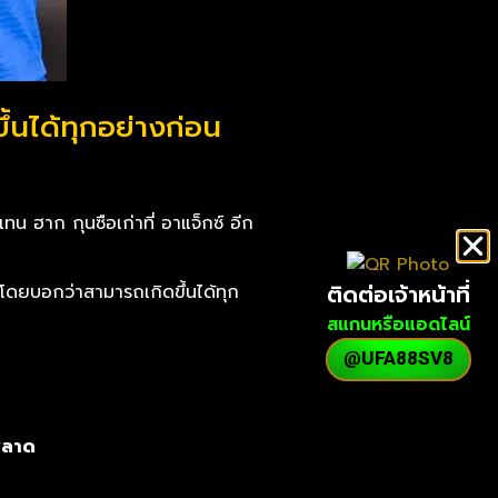
้นได้ทุกอย่างก่อน
 ฮาก กุนซือเก่าที่ อาแจ็กซ์ อีก
ติดต่อเจ้าหน้าที่
 โดยบอกว่าสามารถเกิดขึ้นได้ทุก
สแกนหรือแอดไลน์
@UFA88SV8
พลาด