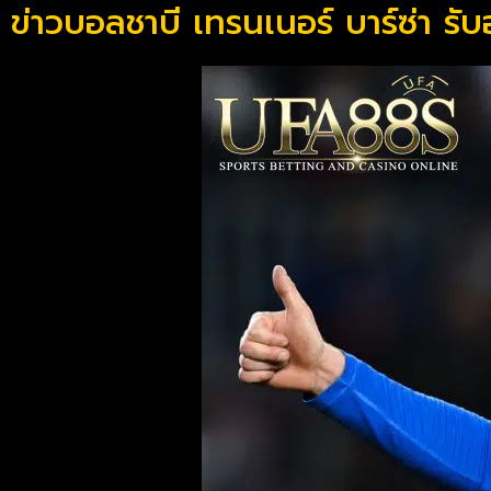
ข่าวบอลชาบี เทรนเนอร์ บาร์ซ่า รับ