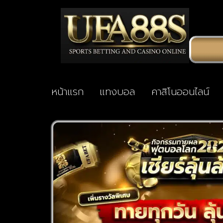
หน้าแรก
แทงบอล
คาสิโนออนไลน์