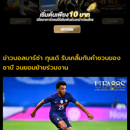
ข่าวบอลบาร์ซ่า กุนเด้ รับเคลิ้มกับคำชวนของ
ชาบี จนยอมย้ายร่วมงาน