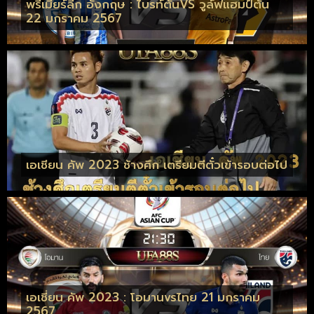
พรีเมียร์ลีก อังกฤษ : ไบรท์ตันVS วูล์ฟแฮมป์ตัน
22 มกราคม 2567
เอเชียน คัพ 2023 ช้างศึก เตรียมตีตั๋วเข้ารอบต่อไป
เอเชี่ยน คัพ 2023 : โอมานvsไทย 21 มกราคม
2567