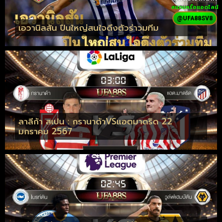
สแกนหรือแอดไลน์
@UFA88SV8
เอวานิลสัน ปืนใหญ่สนใจดึงตัวร่าวมทีม
ลาลีก้า สเปน : กรานาด้าVSแอตมาดริด 22
มกราคม 2567