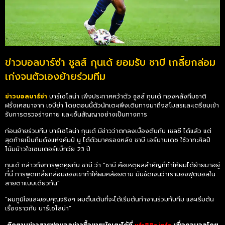
ข่าวบอลบาร์ซ่า ชูลส์ กุนเด้ ยอมรับ ชาบี เกลี้ยกล่อม
เก่งจนตัวเองย้ายร่วมทีม
ข่าวบอลบาร์ซ่า
บาร์เซโลน่า เพิ่งประกาศคว้าตัว ชูลส์ กุนเด้ กองหลังทีมชาติ
ฝรั่งเศสมาจาก เซบีย่า โดยตอนนี้ตัวนักเตะเพิ่งเดินทางมาถึงสโมสรและเตรียมเข้า
รับการตรวจร่างกาย และเซ็นสัญญาอย่างเป็นทางการ
ก่อนย้ายร่วมทีม บาร์เซโลน่า กุนเด้ มีข่าวว่าตกลงเบื้องต้นกับ เชลซี ได้แล้ว แต่
สุดท้ายเป็นทีมดังแห่งคัมป์ นู ได้ตัวมาครองหลัง ชาบี เอร์นานเดซ ใช้วาทะศิลป์
โน้มน้าวใจเซนเตอร์แบ็กวัย 23 ปี
กุนเด้ กล่าวถึงการพูดคุยกับ ชาบี ว่า “ชาบี คือเหตุผลสำคัญที่ทำให้ผมได้ย้ายมาอยู่
ที่นี่ การพูดเกลี้ยกล่อมของเขาทำให้ผมคล้อยตาม มันชัดเจนว่าเรามองฟุตบอลใน
สายตาแบบเดียวกัน”
“ผมภูมิใจและขอบคุณจริงๆ ผมตื่นเต้นที่จะได้เริ่มต้นทำงานร่วมกับทีม และเริ่มต้น
เรื่องราวกับ บาร์เซโลน่า”
ติดตามข่าวสารฟุตบอลข่าวซื้อขายนักเตะได้ที่
ufa88s.info
เพื่อคอบอลโดย