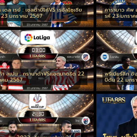
 เดล เรย์ : เซลต้าบีโก้VS เรอัลโซเซีย
คาราบาว คัพ อ
 23 มกราคม 2567
รห์ 23 มกรา
ก้า สเปน : กรานาด้าVSแอตมาดริด 22
พรีเมียร์ลีก 
าคม 2567
ป์ตัน 22 มกร