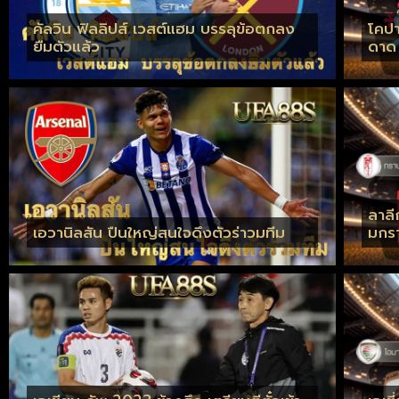
คัลวิน ฟิลลิปส์ เวสต์แฮม บรรลุข้อตกลง
โคปา
ยืมตัวแล้ว
ดาด
ลาลี
เอวานิลสัน ปืนใหญ่สนใจดึงตัวร่าวมทีม
มกร