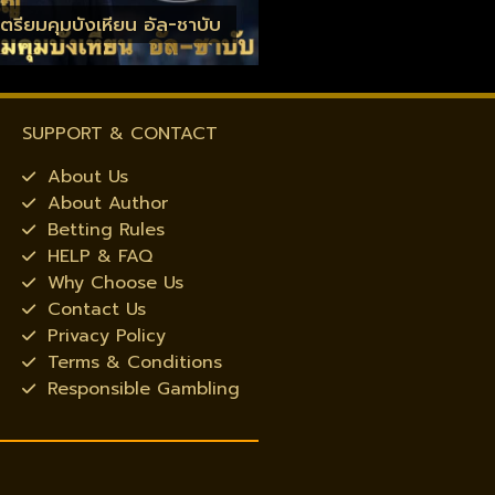
เตรียมคุมบังเหียน อัล-ชาบับ
SUPPORT & CONTACT
About Us
About Author
Betting Rules
HELP & FAQ
Why Choose Us
Contact Us
Privacy Policy
Terms & Conditions
Responsible Gambling