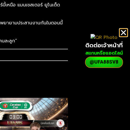
์บี้เหนือ แมนเชสเตอร์ ยูไนเต็ด
กำลังพยายามประสานงานกันในตอนนี้
นคนละลูก”
ติดต่อเจ้าหน้าที่
สแกนหรือแอดไลน์
@UFA88SV8