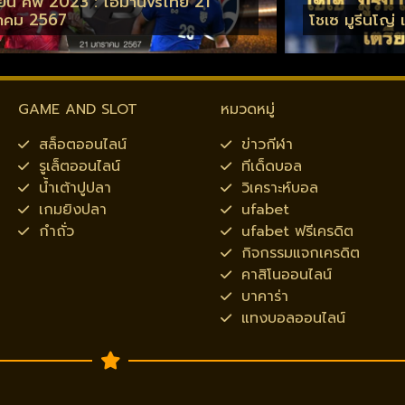
ี่ยน คัพ 2023 : โอมานvsไทย 21
าคม 2567
โชเซ มูรีนโญ่ 
GAME AND SLOT
หมวดหมู่
สล็อตออนไลน์
ข่าวกีฬา
รูเล็ตออนไลน์
ทีเด็ดบอล
น้ำเต้าปูปลา
วิเคราะห์บอล
เกมยิงปลา
ufabet
กำถั่ว
ufabet ฟรีเครดิต
กิจกรรมแจกเครดิต
คาสิโนออนไลน์
บาคาร่า
แทงบอลออนไลน์