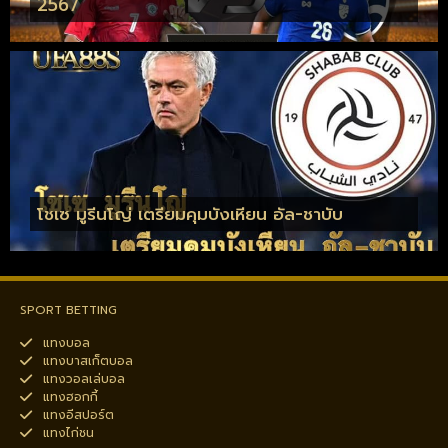
2567
โชเซ มูรีนโญ่ เตรียมคุมบังเหียน อัล-ชาบับ
SPORT BETTING
แทงบอล
แทงบาสเก็ตบอล
แทงวอลเล่บอล
แทงฮอกกี้
แทงอีสปอร์ต
แทงไก่ชน