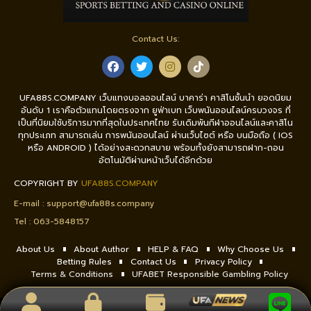
Contact Us:
UFA88S.COMPANY เว็บแทงบอลออนไลน์ บาคาร่า คาสิโนชั้นนำ ยอดนิยม
อันดับ 1 เราคือตัวแทนโดยตรงจาก ยูฟ่าเบท เว็บพนันออนไลน์ครบวงจร ที่
เป็นที่นิยมใช้บริการมากที่สุดในประเทศไทย รับเดิมพันกีฬาออนไลน์และคาสิโน
ทุกประเภท สามารถเล่น การพนันออนไลน์ ผ่านเว็บไซต์ หรือ บนมือถือ ( IOS
หรือ ANDROID ) ได้อย่างสะดวกสบาย พร้อมทั้งยังสามารถฝาก-ถอน
อัตโนมัติผ่านหน้าเว็บได้อีกด้วย
COPYRIGHT BY
UFA88S.COMPANY
E-mail :
support@ufa88s.company
Tel : 0
63-5848157
About Us
About Author
HELP & FAQ
Why Choose Us
Betting Rules
Contact Us
Privacy Policy
Terms & Conditions
UFABET Responsible Gambling Policy