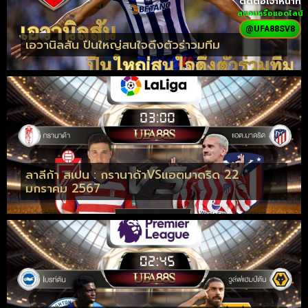
ติดต่อเจ้าหน้าที่
สแกนหรือแอดไลน์
@UFA88SV8
เอวานิลสัน ปืนใหญ่สนใจดึงตัวร่าวมทีม
ลาลีก้า สเปน : กรานาด้าVSแอตมาดริด 22
มกราคม 2567