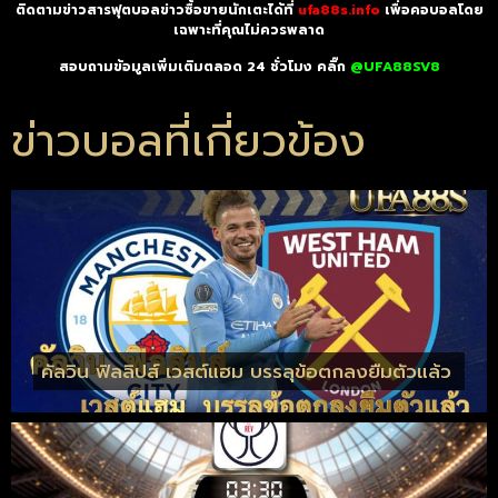
ติดตามข่าวสารฟุตบอลข่าวซื้อขายนักเตะได้ที่
ufa88s.info
เพื่อคอบอลโดย
เฉพาะที่คุณไม่ควรพลาด
สอบถามข้อมูลเพิ่มเติมตลอด 24 ชั่วโมง คลิ๊ก
@UFA88SV8
ข่าวบอลที่เกี่ยวข้อง
คัลวิน ฟิลลิปส์ เวสต์แฮม บรรลุข้อตกลงยืมตัวแล้ว