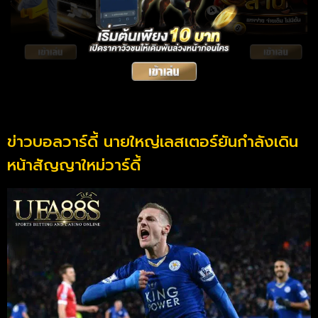
ข่าวบอลวาร์ดี้ นายใหญ่เลสเตอร์ยันกำลังเดิน
หน้าสัญญาใหม่วาร์ดี้