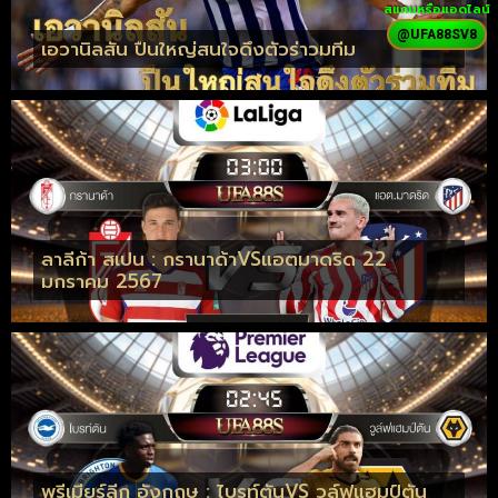
สแกนหรือแอดไลน์
@UFA88SV8
เอวานิลสัน ปืนใหญ่สนใจดึงตัวร่าวมทีม
ลาลีก้า สเปน : กรานาด้าVSแอตมาดริด 22
มกราคม 2567
พรีเมียร์ลีก อังกฤษ : ไบรท์ตันVS วูล์ฟแฮมป์ตัน