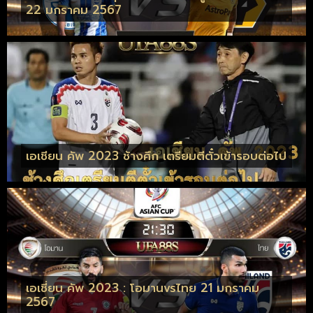
22 มกราคม 2567
เอเชียน คัพ 2023 ช้างศึก เตรียมตีตั๋วเข้ารอบต่อไป
เอเชี่ยน คัพ 2023 : โอมานvsไทย 21 มกราคม
2567