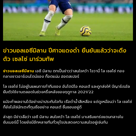
ข่าวบอลเอซีมิลาน ปีศาจแดงดำ ยืนยันแล้วว่าจะดึง
ตัว เซลโซ่ มาร่วมทัพ
ข่าวบอลเอซีมิลาน
เอซี มิลาน ตกเป็นข่าวว่าสนใจคว้า โจวานี่ โล เชลโซ่ กอง
กลางชาวอาร์เจนไตน์ของ ท็อตแน่ม ฮอตสเปอร์
โล เชลโซ่ ไม่อยู่ในแผนการทำทีมของ อันโตนิโอ คอนเต้ และถูกส่งให้ บีญาร์เรอัล
ยืมตัวใช้งานตลอดในช่วงครึ่งหลังของฤดูกาล 2021/22
แม้จะทำผลงานได้อย่างน่าประทับใจกับ เรือดำน้ำสีเหลือง แต่ดูเหมือนว่า โล เชลโซ่
ก็ยังไม่ใช่นักเตะที่กุนซืออย่าง คอนเต้ ชื่นชอบอยู่ดี
ล่าสุด มีข่าวลือว่า เอซี มิลาน สนใจคว้า โล เชลโซ่ มาเสริมแกร่งแดนกลางใน
ซัมเมอร์นี้ โดยยังมีอีกหลายทีมทั่วยุโรปแสดงความสนใจอยู่เช่นกัน