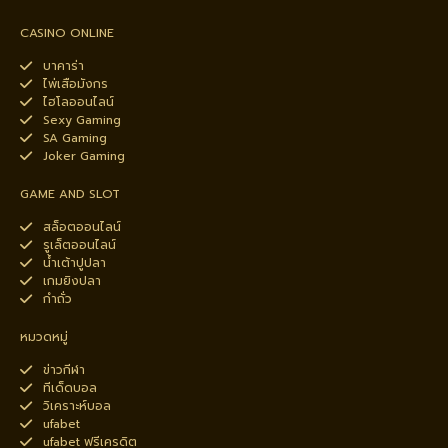
CASINO ONLINE
บาคาร่า
ไพ่เสือมังกร
ไฮโลออนไลน์
Sexy Gaming
SA Gaming
Joker Gaming
GAME AND SLOT
สล็อตออนไลน์
รูเล็ตออนไลน์
น้ำเต้าปูปลา
เกมยิงปลา
กำถั่ว
หมวดหมู่
ข่าวกีฬา
ทีเด็ดบอล
วิเคราะห์บอล
ufabet
ufabet ฟรีเครดิต