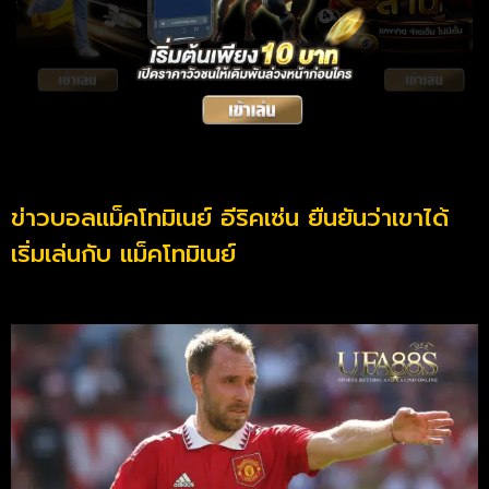
ข่าวบอลแม็คโทมิเนย์ อีริคเซ่น ยืนยันว่าเขาได้
เริ่มเล่นกับ แม็คโทมิเนย์