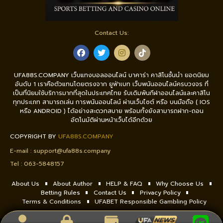
Contact Us:
UFA88S.COMPANY เว็บแทงบอลออนไลน์ บาคาร่า คาสิโนชั้นนำ ยอดนิยม
อันดับ 1 เราคือตัวแทนโดยตรงจาก ยูฟ่าเบท เว็บพนันออนไลน์ครบวงจร ที่
เป็นที่นิยมใช้บริการมากที่สุดในประเทศไทย รับเดิมพันกีฬาออนไลน์และคาสิโน
ทุกประเภท สามารถเล่น การพนันออนไลน์ ผ่านเว็บไซต์ หรือ บนมือถือ ( IOS
หรือ ANDROID ) ได้อย่างสะดวกสบาย พร้อมทั้งยังสามารถฝาก-ถอน
อัตโนมัติผ่านหน้าเว็บได้อีกด้วย
COPYRIGHT BY
UFA88S.COMPANY
E-mail :
support@ufa88s.company
Tel : 0
63-5848157
About Us
About Author
HELP & FAQ
Why Choose Us
Betting Rules
Contact Us
Privacy Policy
Terms & Conditions
UFABET Responsible Gambling Policy