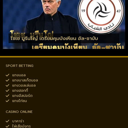
โชเซ มูรีนโญ่ เตรียมคุมบังเหียน อัล-ชาบับ
SPORT BETTING
แทงบอล
แทงบาสเก็ตบอล
แทงวอลเล่บอล
แทงฮอกกี้
แทงอีสปอร์ต
แทงไก่ชน
CASINO ONLINE
บาคาร่า
ไพ่เสือมังกร