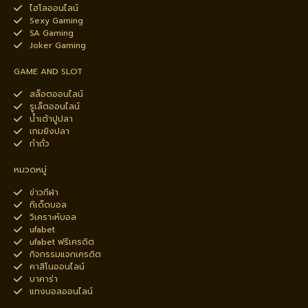
ไฮโลออนไลน์
Sexy Gaming
SA Gaming
Joker Gaming
GAME AND SLOT
สล็อตออนไลน์
รูเล็ตออนไลน์
น้ำเต้าปูปลา
เกมยิงปลา
กำถั่ว
หมวดหมู่
ข่าวกีฬา
ทีเด็ดบอล
วิเคราะห์บอล
ufabet
ufabet ฟรีเครดิต
กิจกรรมแจกเครดิต
คาสิโนออนไลน์
บาคาร่า
แทงบอลออนไลน์