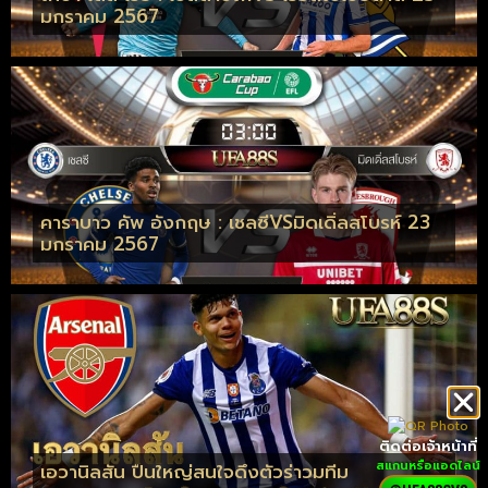
มกราคม 2567
คาราบาว คัพ อังกฤษ : เชลซีVSมิดเดิ่ลสโบรห์ 23
มกราคม 2567
ติดต่อเจ้าหน้าที่
สแกนหรือแอดไลน์
เอวานิลสัน ปืนใหญ่สนใจดึงตัวร่าวมทีม