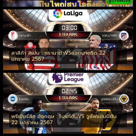
@UFA88SV8
ลาลีก้า สเปน : กรานาด้าVSแอตมาดริด 22
มกราคม 2567
พรีเมียร์ลีก อังกฤษ : ไบรท์ตันVS วูล์ฟแฮมป์ตัน
22 มกราคม 2567