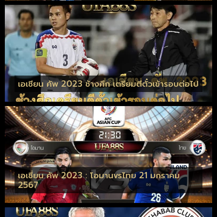
เอเชียน คัพ 2023 ช้างศึก เตรียมตีตั๋วเข้ารอบต่อไป
เอเชี่ยน คัพ 2023 : โอมานvsไทย 21 มกราคม
2567