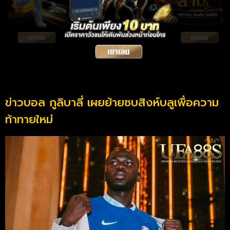
ข่าวบอล กูลิบาลี่ เผยย้ายซบสิงห์บลูเพื่อความ
ท้าทายใหม่