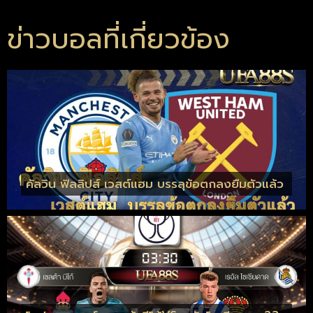
ข่าวบอลที่เกี่ยวข้อง
คัลวิน ฟิลลิปส์ เวสต์แฮม บรรลุข้อตกลงยืมตัวแล้ว