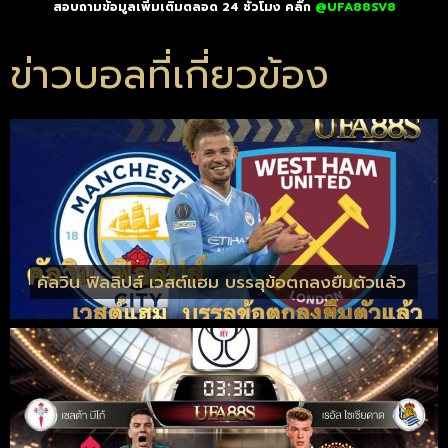
สอบถามข้อมูลเพิ่มเติมตลอด 24 ชั่วโมง คลิ๊ก
@UFA88SV8
ข่าวบอลที่เกี่ยวข้อง
คัลวิน ฟิลลิปส์ เวสต์แฮม บรรลุข้อตกลงยืมตัวแล้ว