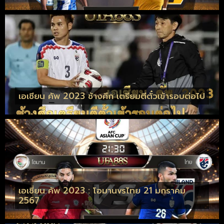
เอเชียน คัพ 2023 ช้างศึก เตรียมตีตั๋วเข้ารอบต่อไป
เอเชี่ยน คัพ 2023 : โอมานvsไทย 21 มกราคม
2567