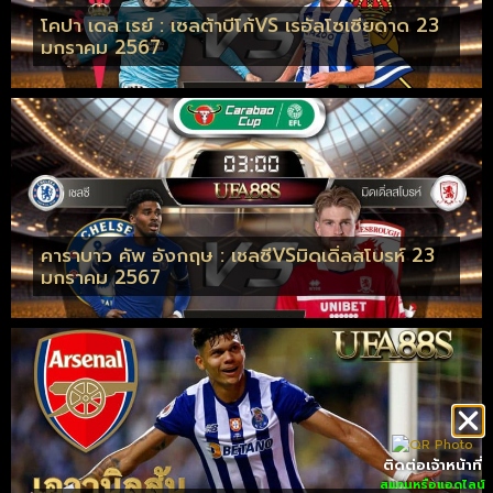
โคปา เดล เรย์ : เซลต้าบีโก้VS เรอัลโซเซียดาด 23
มกราคม 2567
คาราบาว คัพ อังกฤษ : เชลซีVSมิดเดิ่ลสโบรห์ 23
มกราคม 2567
ติดต่อเจ้าหน้าที่
สแกนหรือแอดไลน์