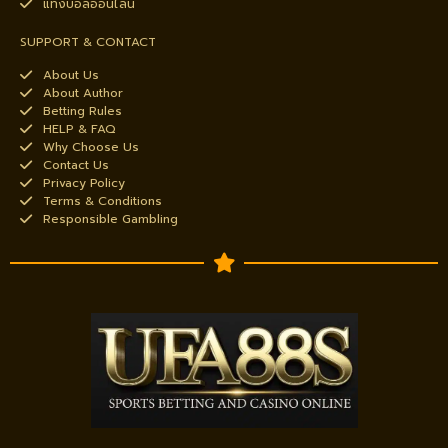
แทงบอลออนไลน์
SUPPORT & CONTACT
About Us
About Author
Betting Rules
HELP & FAQ
Why Choose Us
Contact Us
Privacy Policy
Terms & Conditions
Responsible Gambling