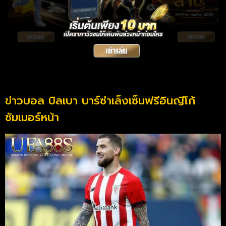
ข่าวบอล บิลเบา บาร์ซ่าเล็งเซ็นฟรีอินญีโก้
ซัมเมอร์หน้า