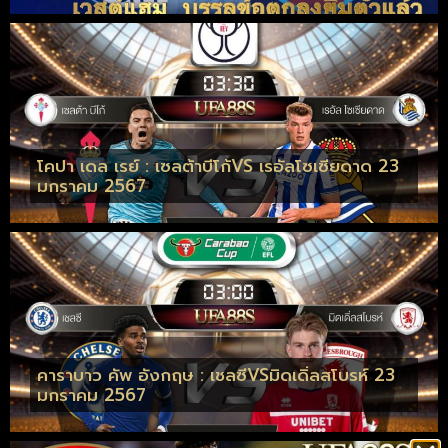
โคปา เดล เรย์ : เซลต้าบีโก้VS เรอัลโซเซียดาด 23
มกราคม 2567
คาราบาว คัพ อังกฤษ : เชลซีVSมิดเดิ่ลสโบรห์ 23
มกราคม 2567