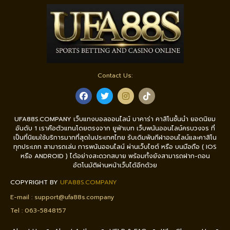
Contact Us:
UFA88S.COMPANY เว็บแทงบอลออนไลน์ บาคาร่า คาสิโนชั้นนำ ยอดนิยม
อันดับ 1 เราคือตัวแทนโดยตรงจาก ยูฟ่าเบท เว็บพนันออนไลน์ครบวงจร ที่
เป็นที่นิยมใช้บริการมากที่สุดในประเทศไทย รับเดิมพันกีฬาออนไลน์และคาสิโน
ทุกประเภท สามารถเล่น การพนันออนไลน์ ผ่านเว็บไซต์ หรือ บนมือถือ ( IOS
หรือ ANDROID ) ได้อย่างสะดวกสบาย พร้อมทั้งยังสามารถฝาก-ถอน
อัตโนมัติผ่านหน้าเว็บได้อีกด้วย
COPYRIGHT BY
UFA88S.COMPANY
E-mail :
support@ufa88s.company
Tel : 0
63-5848157