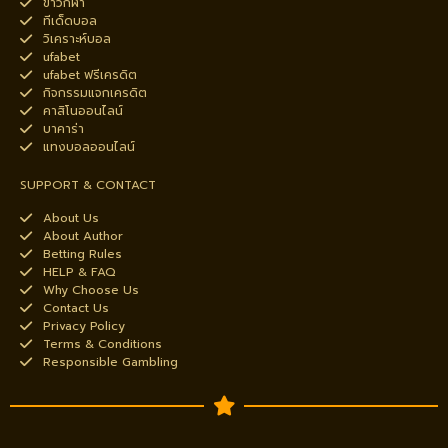
ข่าวกีฬา
ทีเด็ดบอล
วิเคราะห์บอล
ufabet
ufabet ฟรีเครดิต
กิจกรรมแจกเครดิต
คาสิโนออนไลน์
บาคาร่า
แทงบอลออนไลน์
SUPPORT & CONTACT
About Us
About Author
Betting Rules
HELP & FAQ
Why Choose Us
Contact Us
Privacy Policy
Terms & Conditions
Responsible Gambling