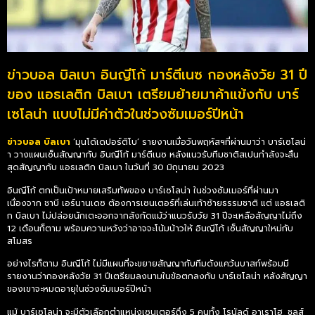
ข่าวบอล บิลเบา อินญีโก้ มาร์ตีเนซ กองหลังวัย 31 ปี
ของ แอธเลติก บิลเบา เตรียมย้ายมาค้าแข้งกับ บาร์
เซโลน่า แบบไม่มีค่าตัวในช่วงซัมเมอร์ปีหน้า
ข่าวบอล บิลเบา
‘มุนโด้เดปอร์ติโบ’ รายงานเมื่อวันพฤหัสฯที่ผ่านมาว่า บาร์เซโลน่
า วางแผนเซ็นสัญญากับ อินญีโก้ มาร์ตีเนซ หลังแนวรับทีมชาติสเปนกำลังจะสิ้น
สุดสัญญากับ แอธเลติก บิลเบา ในวันที่ 30 มิถุนายน 2023
อินญีโก้ ตกเป็นเป้าหมายเสริมทัพของ บาร์เซโลน่า ในช่วงซัมเมอร์ที่ผ่านมา
เนื่องจาก ชาบี เอร์นานเดซ ต้องการเซนเตอร์ที่เล่นเท้าซ้ายธรรมชาติ แต่ แอธเลติ
ก บิลเบา ไม่ปล่อยนักเตะออกจากสังกัดแม้ว่าแนวรับวัย 31 ปีจะเหลือสัญญาไม่ถึง
12 เดือนก็ตาม พร้อมความหวังว่าอาจจะโน้มน้าวให้ อินญีโก้ เซ็นสัญญาใหม่กับ
สโมสร
อย่างไรก็ตาม อินญีโก้ ไม่มีแผนที่จะขยายสัญญากับทีมดังแคว้นบาสก์พร้อมมี
รายงานว่ากองหลังวัย 31 ปีเตรียมลงนามในข้อตกลงกับ บาร์เซโลน่า หลังสัญญา
ของเขาจะหมดอายุในช่วงซัมเมอร์ปีหน้า
แม้ บาร์เซโลน่า จะมีตัวเลือกตำแหน่งเซนเตอร์ถึง 5 คนทั้ง โรนัลด์ อาเราโฮ, ชูลส์