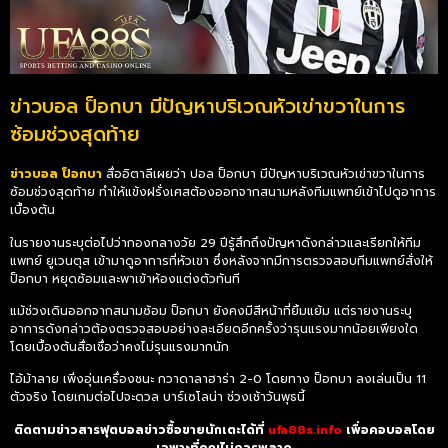
ข่าวบอล ป็อกบา มีปัญหาบริเวณหัวเข่าขวาในการ
ซ้อมช่วงสุดท้าย
ข่าวบอล ป็อกบา
สื่ออิตาลีเผยว่า ปอล ป็อกบา มีปัญหาบริเวณหัวเข่าขวาในการ
ซ้อมช่วงสุดท้าย ทำให้แข้งฝรั่งเศสต้องออกจากสนามหลังทีมแพทย์เข้าไปดูอาการ
เบื้องต้น
ในรายงานระบุต่อไปว่ากองกลางวัย 29 ปีรู้สึกถึงปัญหาดังกล่าวและเรียกให้ทีม
แพทย์ ยูเวนตุส เข้ามาดูอาการที่หัวเขา ซึ่งหลังจากมีการตรวจสอบทีมแพทย์สั่งให้
ป็อกบา หยุดซ้อมและพาเข้าห้องแต่งตัวทันที
แม้ช่วงเดินออกจากสนามซ้อม ป็อกบา ยังคงมีสีหน้าที่ยิ้มแย้ม แต่รายงานระบุ
อาการดังกล่าวต้องตรวจสอบอย่างละเอียดอีกครั้งว่ารุนแรงมากน้อยเพียงใด
โดยเบื้องต้นสื่อเชื่อว่าคงไม่รุนแรงมากนัก
ไอ้ม้าลาย เพิ่งอุ่นเครื่องชนะ กวาดาลาฮาร่า 2-0 โดยทาง ป็อกบา ลงเล่นเป็น 11
ตัวจริง โดยเกมต่อไปจะดวล บาร์เซโลน่า ช่วงเช้าวันพุธนี้
ติดตามข่าวสารฟุตบอลข่าวซื้อขายนักเตะได้ที่
ufa88s.info
เพื่อคอบอลโดย
เฉพาะที่คุณไม่ควรพลาด