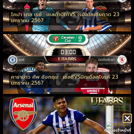
โคปา เดล เรย์ : เซลต้าบีโก้VS เรอัลโซเซียดาด 23
มกราคม 2567
คาราบาว คัพ อังกฤษ : เชลซีVSมิดเดิ่ลสโบรห์ 23
มกราคม 2567
ติดต่อเจ้าหน้าที่