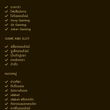
บาคาร่า
ไพ่เสือมังกร
ไฮโลออนไลน์
Sexy Gaming
SA Gaming
Joker Gaming
GAME AND SLOT
สล็อตออนไลน์
รูเล็ตออนไลน์
น้ำเต้าปูปลา
เกมยิงปลา
กำถั่ว
หมวดหมู่
ข่าวกีฬา
ทีเด็ดบอล
วิเคราะห์บอล
ufabet
ufabet ฟรีเครดิต
กิจกรรมแจกเครดิต
คาสิโนออนไลน์