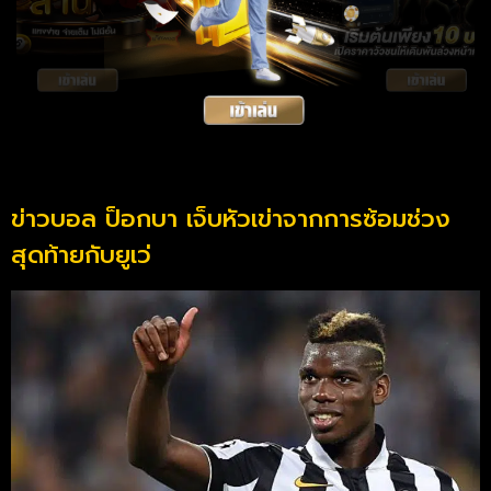
ข่าวบอล ป็อกบา เจ็บหัวเข่าจากการซ้อมช่วง
สุดท้ายกับยูเว่