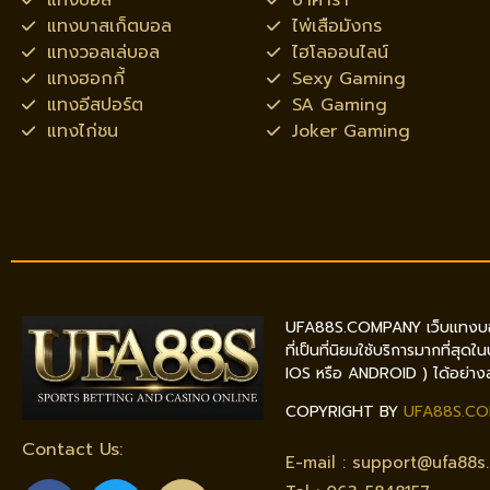
แทงบาสเก็ตบอล
ไพ่เสือมังกร
แทงวอลเล่บอล
ไฮโลออนไลน์
แทงฮอกกี้
Sexy Gaming
แทงอีสปอร์ต
SA Gaming
แทงไก่ชน
Joker Gaming
UFA88S.COMPANY เว็บแทงบอลอ
ที่เป็นที่นิยมใช้บริการมากที่ส
IOS หรือ ANDROID ) ได้อย่างส
COPYRIGHT BY
UFA88S.C
Contact Us:
E-mail :
support@ufa88s