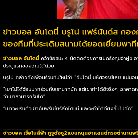
ข่าวบอล อันโตนี่ บรูโน่ แฟร์นันด์ส กอง
ของทีมที่ประเดิมสนามได้ยอดเยี่ยมพาที
ข่าวบอล อันโตนี่
คว้าชัยชนะ 4 นัดติดด้วยการเปิดรังทุบจ่าฝูง อาร
ประตูแรกของเกมได้ด้วย
บรูโน่ กล่าวถึงเพื่อนร่วมทีมใหม่ว่า “อันโตนี่ มหัศจรรย์เลย แน่นอน
“เขาไม่ได้ซ้อมมากร่วมกับเรามากนัก แต่เขาทำได้ดีจริงๆ เราคาดหวั
ว่าเขาสามารถรับได้”
“เขาจะปรับตัวเข้ากับพรีเมียร์ลีกได้แน่ และจะทำได้ดียิ่งขึ้นไปอีก”
ข่าวบอล เรือใบสีฟ้า กูรูดังชู2แขนหนุนฮาแลนด์ทรงตำนานพรี