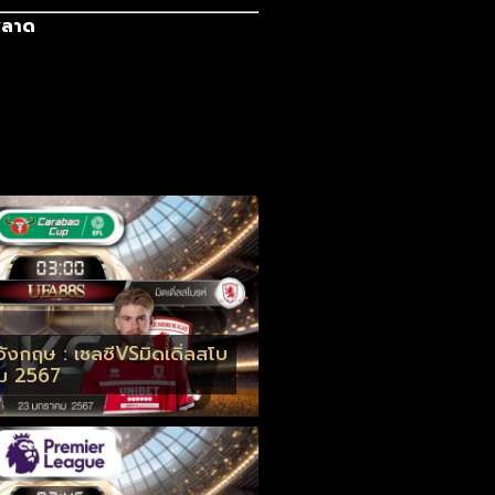
พลาด
ังกฤษ : เชลซีVSมิดเดิ่ลสโบ
คม 2567