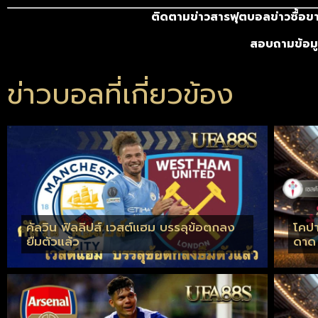
ติดตามข่าวสารฟุตบอลข่าวซื้อขาย
สอบถามข้อมูล
ข่าวบอลที่เกี่ยวข้อง
คัลวิน ฟิลลิปส์ เวสต์แฮม บรรลุข้อตกลง
โคปา
ยืมตัวแล้ว
ดาด