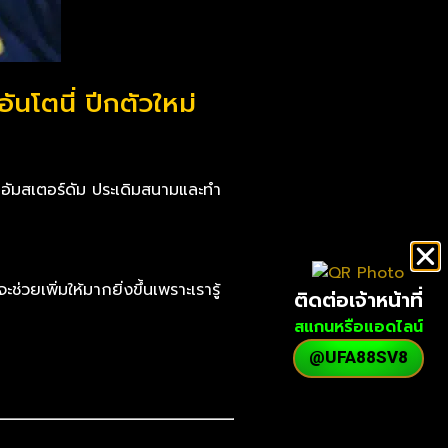
ันโตนี่ ปีกตัวใหม่
ซ์ อัมสเตอร์ดัม ประเดิมสนามและทำ
วยเพิ่มให้มากยิ่งขึ้นเพราะเรารู้
ติดต่อเจ้าหน้าที่
สแกนหรือแอดไลน์
@UFA88SV8