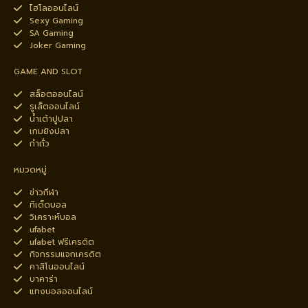
ไฮโลออนไลน์
Sexy Gaming
SA Gaming
Joker Gaming
GAME AND SLOT
สล็อตออนไลน์
รูเล็ตออนไลน์
น้ำเต้าปูปลา
เกมยิงปลา
กำถั่ว
หมวดหมู่
ข่าวกีฬา
ทีเด็ดบอล
วิเคราะห์บอล
ufabet
ufabet ฟรีเครดิต
กิจกรรมแจกเครดิต
คาสิโนออนไลน์
บาคาร่า
แทงบอลออนไลน์