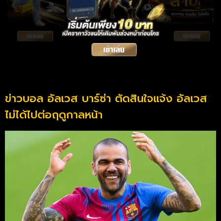
ข่าวบอล อัลเวส บาร์ซ่า ตัดสินใจแจ้ง อัลเวส
ไม่ได้ไปต่อฤดูกาลหน้า