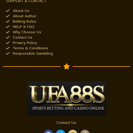
SUPPORT & CONTACT
About Us
About Author
Betting Rules
HELP & FAQ
Why Choose Us
Contact Us
Privacy Policy
Terms & Conditions
Responsible Gambling
Contact Us: