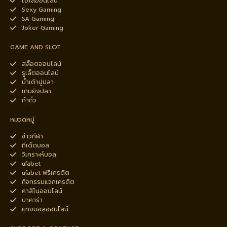
ไฮโลออนไลน์
Sexy Gaming
SA Gaming
Joker Gaming
GAME AND SLOT
สล็อตออนไลน์
รูเล็ตออนไลน์
น้ำเต้าปูปลา
เกมยิงปลา
กำถั่ว
หมวดหมู่
ข่าวกีฬา
ทีเด็ดบอล
วิเคราะห์บอล
ufabet
ufabet ฟรีเครดิต
กิจกรรมแจกเครดิต
คาสิโนออนไลน์
บาคาร่า
แทงบอลออนไลน์