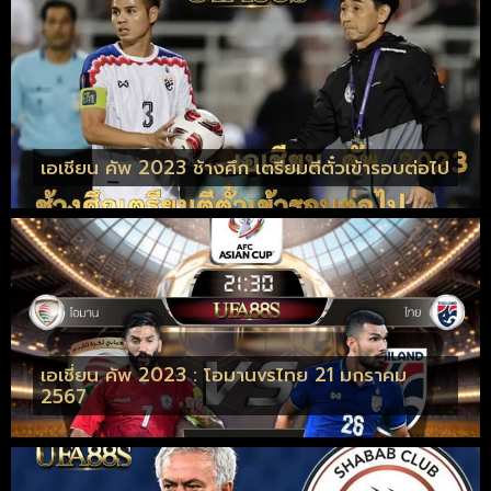
เอเชียน คัพ 2023 ช้างศึก เตรียมตีตั๋วเข้ารอบต่อไป
เอเชี่ยน คัพ 2023 : โอมานvsไทย 21 มกราคม
2567