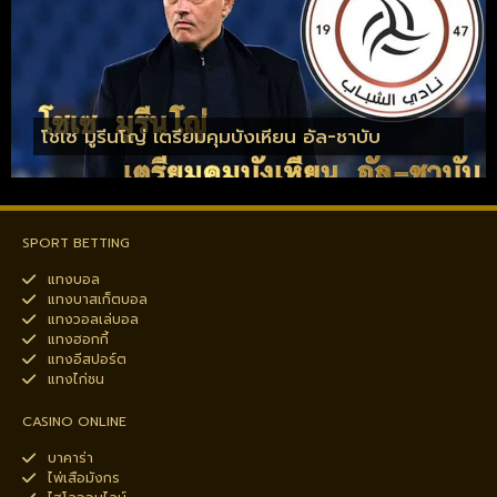
โชเซ มูรีนโญ่ เตรียมคุมบังเหียน อัล-ชาบับ
SPORT BETTING
แทงบอล
แทงบาสเก็ตบอล
แทงวอลเล่บอล
แทงฮอกกี้
แทงอีสปอร์ต
แทงไก่ชน
CASINO ONLINE
บาคาร่า
ไพ่เสือมังกร