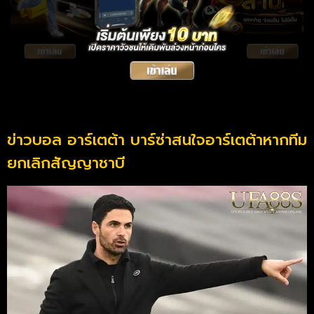
ข่าวบอล อาร์เตต้า บาร์ซ่าสนใจอาร์เตต้าหากทีม
ยกเลิกสัญญาชาบี