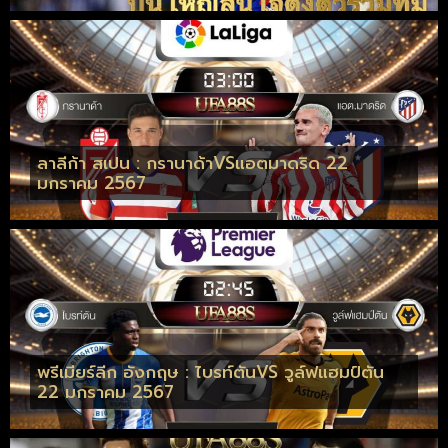
ลาลีก้า สเปน : กรานาด้าVSแอตมาดริด 22
มกราคม 2567
พรีเมียร์ลีก อังกฤษ : ไบรท์ตันVS วูล์ฟแฮมป์ตัน
22 มกราคม 2567