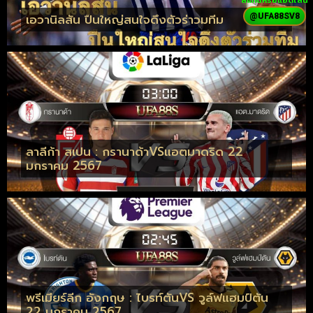
สแกนหรือแอดไลน์
เอวานิลสัน ปืนใหญ่สนใจดึงตัวร่าวมทีม
@UFA88SV8
ลาลีก้า สเปน : กรานาด้าVSแอตมาดริด 22
มกราคม 2567
พรีเมียร์ลีก อังกฤษ : ไบรท์ตันVS วูล์ฟแฮมป์ตัน
22 มกราคม 2567