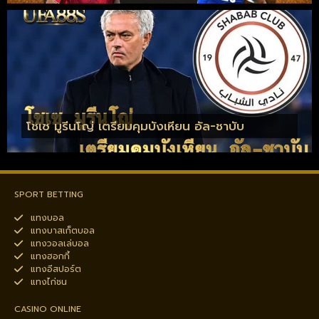
โชเซ มูรีนโญ่ เตรียมคุมบังเหียน อัล-ชาบับ
SPORT BETTING
แทงบอล
แทงบาสเก็ตบอล
แทงวอลเล่บอล
แทงฮอกกี้
แทงอีสปอร์ต
แทงไก่ชน
CASINO ONLINE