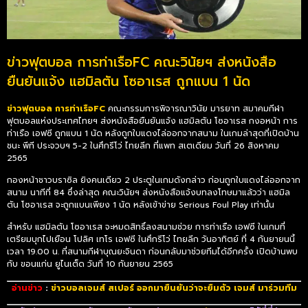
ข่าวฟุตบอล การท่าเรือFC คณะวินัยฯ ส่งหนังสือ
ยืนยันแจ้ง แฮมิลตัน โซอาเรส ถูกแบน 1 นัด
ข่าวฟุตบอล การท่าเรือFC
คณะกรรมการพิจารณาวินัย มารยาท สมาคมกีฬา
ฟุตบอลแห่งประเทศไทยฯ ส่งหนังสือยืนยันแจ้ง แฮมิลตัน โซอาเรส กงอหน้า การ
ท่าเรือ เอฟซี ถูกแบน 1 นัด หลังถูกใบแดงไล่ออกจากสนาม ในเกมล่าสุดที่เปิดบ้าน
ชนะ พีที ประจวบฯ 5-2 ในศึกรีโว่ ไทยลีก ที่แพท สเตเดียม วันที่ 26 สิงหาคม
2565
กองหน้าชาวบราซิล ยิงคนเดียว 2 ประตูในเกมดังกล่าว ก่อนถูกใบแดงไล่ออกจาก
สนาม นาทีที่ 84 ซึ่งล่าสุด คณะวินัยฯ ส่งหนังสือแจ้งบทลงโทษมาแล้วว่า แฮมิล
ตัน โซอาเรส จะถูกแบนเพียง 1 นัด หลังเข้าข่าย Serious Foul Play เท่านั้น
สำหรับ แฮมิลตัน โซอาเรส จะหมดสิทธิ์ลงสนามช่วย การท่าเรือ เอฟซี ในเกมที่
เตรียมบุกไปเยือน โปลิศ เทโร เอฟซี ในศึกรีโว่ ไทยลีก วันอาทิตย์ ที่ 4 กันยายนนี้
เวลา 19.00 น. ที่สนามกีฬาบุณยะจินดา ก่อนกลับมาช่วยทีมได้อีกครั้ง เปิดบ้านพบ
กับ ขอนแก่น ยูไนเต็ด วันที่ 10 กันยายน 2565
อ่านข่าว
:
ข่าวบอลเจมส์ สเปอร์ ออกมายืนยันว่าจะยืมตัว เจมส์ มาร่วมทีม