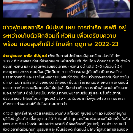
ข่าวฟุตบอลชาริล ชัปปุยส์ เผย การท่าเรือ เอฟซี อยู่
ระหว่างเก็บตัวฝึกซ้อมที่ หัวหิน เพื่อเตรียมความ
พร้อม ก่อนลุยศึกรีโว่ ไทยลีก ฤดูกาล 2022-23
ข่าวฟุตบอล ชาริล ชัปปุยส์
เพิ่งเดินทางไปคว้าแชมป์อุ่นเครื่อง ล่องใต้ คัพ
2022 ที่ จ.สงขลา ก่อนที่ล่าสุดจะเดินหน้าเตรียมทีมต่อเนื่อง ด้วยการมาเก็บตัวฝึก
ซ้อมที่ หัวหิน และ ล่าสุดเพิ่งลับแข้งเอาชนะ หัวหิน ซิตี้ ไปได้ 5-0 เมื่อวันที่ 24
กรกฎาคม 2565 ตอนนี้ผมรู้สึกดีมาก ๆ เรามีการมาอยู่ด้วยกัน เป็นการสร้าง
บรรยากาศที่ดี และ เรายังมีผลการแข่งขันที่ดีด้วย ซึ่งแม้ว่าเราจะเจอกับทีมที่ดิวิชั่น
ต่ำกว่า แต่การที่เราคว้าชัยชนะได้ ก็คือชนะ ซึ่งเราทำงานกันอย่างหนัก และ ตอนนี้
บรรยากาศโดยรวมดีมากครับ” ชัปปุยส์ เริ่มกล่าวกับเรา เรามีพลังงานในด้านบวก
เยอะมากในทีม ซึ่งไม่เคยเป็นมาก่อน ทุกคนพยายามเรียนรู้ และ ปรับตัวเข้ากับ
ปรัชญาของ โค้ชสก็อตต์ (คูเปอร์) จริง ๆ เราไม่อยากที่จะพูดอะไรมาก เพราะเรา
ต้องการทำผลงานให้เห็นในสนามมากกว่า
ดาวเตะลูกครึ่งไทย-สวิส เคยร่วมงานกับ สก็อตต์ คูเปอร์ มาแล้ว ในช่วงที่อยู่กับ
บุรีรัมย์ ยูไนเต็ด เมื่อฤดูกาล 2013 ก่อนที่ล่าสุดจะกลับมาร่วมงานกันอีกครั้ง ในถิ่น
แพท สเตเดียม ใช่ครับ ผมเคยร่วมงานกับโค้ชสก็อตต์ (คูเปอร์) มาแล้ว เราเคยมี
ช่วงเวลาที่ดีร่วมกันที่ บุรีรัมย์ และ เป็นเรื่องดี ที่ตอนนี้ มีโค้ชที่รู้สไตล์การเล่นของ