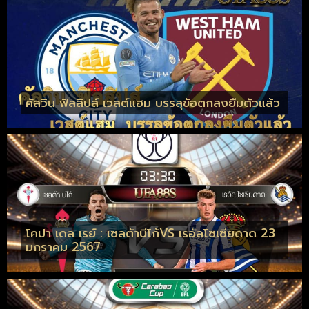
คัลวิน ฟิลลิปส์ เวสต์แฮม บรรลุข้อตกลงยืมตัวแล้ว
โคปา เดล เรย์ : เซลต้าบีโก้VS เรอัลโซเซียดาด 23
มกราคม 2567