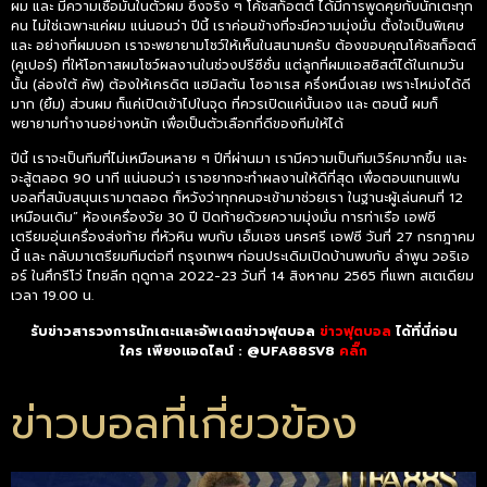
ผม และ มีความเชื่อมั่นในตัวผม ซึ่งจริง ๆ โค้ชสก็อตต์ ได้มีการพูดคุยกับนักเตะทุก
คน ไม่ใช่เฉพาะแค่ผม แน่นอนว่า ปีนี้ เราค่อนข้างที่จะมีความมุ่งมั่น ตั้งใจเป็นพิเศษ
และ อย่างที่ผมบอก เราจะพยายามโชว์ให้เห็นในสนามครับ ต้องขอบคุณโค้ชสก็อตต์
(คูเปอร์) ที่ให้โอกาสผมโชว์ผลงานในช่วงปรีซีซั่น แต่ลูกที่ผมแอสซิสต์ได้ในเกมวัน
นั้น (ล่องใต้ คัพ) ต้องให้เครดิต แฮมิลตัน โซอาเรส ครึ่งหนึ่งเลย เพราะโหม่งได้ดี
มาก (ยิ้ม) ส่วนผม ก็แค่เปิดเข้าไปในจุด ที่ควรเปิดแค่นั้นเอง และ ตอนนี้ ผมก็
พยายามทำงานอย่างหนัก เพื่อเป็นตัวเลือกที่ดีของทีมให้ได้
ปีนี้ เราจะเป็นทีมที่ไม่เหมือนหลาย ๆ ปีที่ผ่านมา เรามีความเป็นทีมเวิร์คมากขึ้น และ
จะสู้ตลอด 90 นาที แน่นอนว่า เราอยากจะทำผลงานให้ดีที่สุด เพื่อตอบแทนแฟน
บอลที่สนับสนุนเรามาตลอด ก็หวังว่าทุกคนจะเข้ามาช่วยเรา ในฐานะผู้เล่นคนที่ 12
เหมือนเดิม” ห้องเครื่องวัย 30 ปี ปิดท้ายด้วยความมุ่งมั่น การท่าเรือ เอฟซี
เตรียมอุ่นเครื่องส่งท้าย ที่หัวหิน พบกับ เอ็มเอช นครศรี เอฟซี วันที่ 27 กรกฎาคม
นี้ และ กลับมาเตรียมทีมต่อที่ กรุงเทพฯ ก่อนประเดิมเปิดบ้านพบกับ ลำพูน วอริเอ
อร์ ในศึกรีโว่ ไทยลีก ฤดูกาล 2022-23 วันที่ 14 สิงหาคม 2565 ที่แพท สเตเดียม
เวลา 19.00 น.
รับข่าวสารวงการนักเตะและอัพเดตข่าวฟุตบอล
ข่าวฟุตบอล
ได้ที่นี่ก่อน
ใคร เพียงแอดไลน์ : @UFA88SV8
คลิ๊ก
ข่าวบอลที่เกี่ยวข้อง