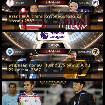
ลาลีก้า สเปน : กรานาด้าVSแอตมาดริด 22
มกราคม 2567
พรีเมียร์ลีก อังกฤษ : ไบรท์ตันVS วูล์ฟแฮมป์ตัน
22 มกราคม 2567