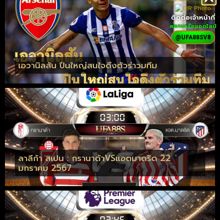
ติดต่อเจ้าหน้าที่
สแกนหรือแอดไลน์
@UFA88SV8
เอวานิลสัน ปืนใหญ่สนใจดึงตัวร่าวมทีม
ลาลีก้า สเปน : กรานาด้าVSแอตมาดริด 22
มกราคม 2567