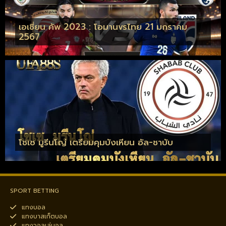
เอเชี่ยน คัพ 2023 : โอมานvsไทย 21 มกราคม
2567
โชเซ มูรีนโญ่ เตรียมคุมบังเหียน อัล-ชาบับ
SPORT BETTING
แทงบอล
แทงบาสเก็ตบอล
แทงวอลเล่บอล