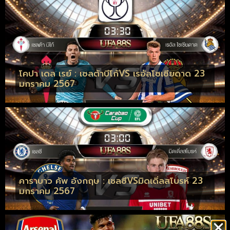
โคปา เดล เรย์ : เซลต้าบีโก้VS เรอัลโซเซียดาด 23
มกราคม 2567
คาราบาว คัพ อังกฤษ : เชลซีVSมิดเดิ่ลสโบรห์ 23
มกราคม 2567