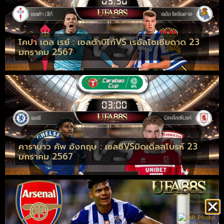
โคปา เดล เรย์ : เซลต้าบีโก้VS เรอัลโซเซียดาด 23
มกราคม 2567
คาราบาว คัพ อังกฤษ : เชลซีVSมิดเดิ่ลสโบรห์ 23
มกราคม 2567