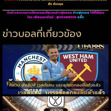
ลีก อังกฤษ
รับข่าวสารวงการนักเตะและอัพเดตข่าวฟุตบอล
ข่าวฟุตบอล
ได้ที่นี่ก่อน
ใคร เพียงแอดไลน์ : @UFA88SV8
คลิ๊ก
ข่าวบอลที่เกี่ยวข้อง
คัลวิน ฟิลลิปส์ เวสต์แฮม บรรลุข้อตกลงยืมตัวแล้ว