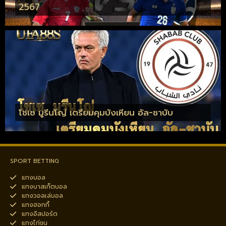
2567
โชเซ มูรีนโญ่ เตรียมคุมบังเหียน อัล-ชาบับ
SPORT BETTING
แทงบอล
แทงบาสเก็ตบอล
แทงวอลเล่บอล
แทงฮอกกี้
แทงอีสปอร์ต
แทงไก่ชน