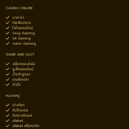
CASINO ONLINE
บาคาร่า
ไพ่เสือมังกร
ไฮโลออนไลน์
Sexy Gaming
SA Gaming
Joker Gaming
GAME AND SLOT
สล็อตออนไลน์
รูเล็ตออนไลน์
น้ำเต้าปูปลา
เกมยิงปลา
กำถั่ว
หมวดหมู่
ข่าวกีฬา
ทีเด็ดบอล
วิเคราะห์บอล
ufabet
ufabet ฟรีเครดิต