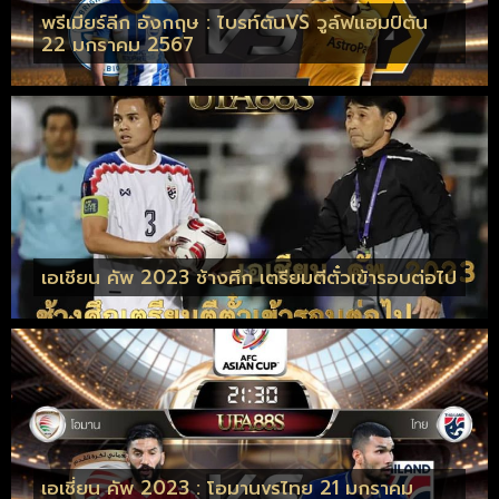
พรีเมียร์ลีก อังกฤษ : ไบรท์ตันVS วูล์ฟแฮมป์ตัน
22 มกราคม 2567
เอเชียน คัพ 2023 ช้างศึก เตรียมตีตั๋วเข้ารอบต่อไป
เอเชี่ยน คัพ 2023 : โอมานvsไทย 21 มกราคม