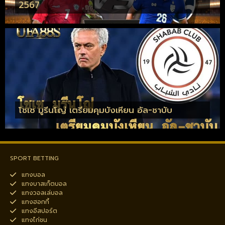
2567
โชเซ มูรีนโญ่ เตรียมคุมบังเหียน อัล-ชาบับ
SPORT BETTING
แทงบอล
แทงบาสเก็ตบอล
แทงวอลเล่บอล
แทงฮอกกี้
แทงอีสปอร์ต
แทงไก่ชน