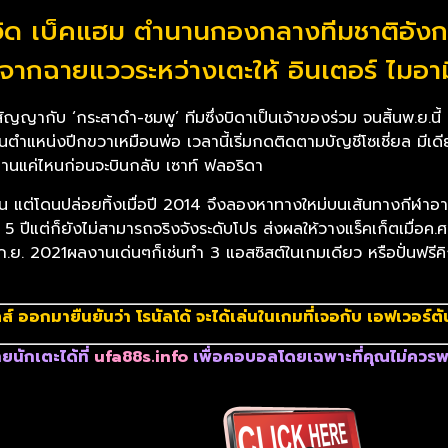
ด เบ็คแฮม ตำนานกองกลางทีมชาติอังกฤ
งจากฉายแววระหว่างเตะให้ อินเตอร์ ไมอาม
ัญญากับ ‘กระสาดำ-ชมพู’ ทีมซึ่งบิดาเป็นเจ้าของร่วม จนสิ้นพ.ย.นี
หน่งปีกขวาเหมือนพ่อ เวลานี้เริ่มกดติดตามบัญชีโซเชี่ยล มีเดีย
านานแค่ไหนก่อนจะบินกลับ เซาท์ ฟลอริดา
ลิน แต่โดนปล่อยทิ้งเมื่อปี 2014 จึงลองหาทางใหม่บนเส้นทางกีฬาอา
5 ปีแต่ก็ยังไม่สามารถจริงจังระดับโปร ส่งผลให้วางแร็คเก็ตเมื่อค.ศ
ก.ย. 2021ผลงานเด่นๆก็เช่นทำ 3 แอสซิสต์ในเกมเดียว หรือปั่นฟรีคิกส
 ออกมายืนยันว่า โรนัลโด้ จะได้เล่นในเกมที่เจอกับ เอฟเวอร์ตั
นักเตะได้ที่
ufa88s.info
เพื่อคอบอลโดยเฉพาะที่คุณไม่ควร