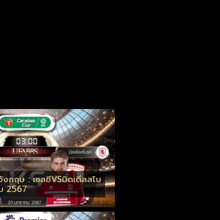
ังกฤษ : เชลซีVSมิดเดิ่ลสโบ
คม 2567