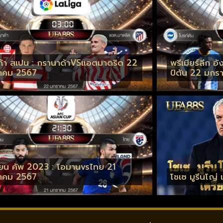
ก้า สเปน : กรานาด้าVSแอตมาดริด 22
พรีเมียร์ลีก 
าคม 2567
ป์ตัน 22 มกร
ี่ยน คัพ 2023 : โอมานvsไทย 21
าคม 2567
โชเซ มูรีนโญ่ 