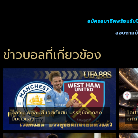
สมัครสมาชิคพร้อมรับโ
สอบถามข้อ
ข่าวบอลที่เกี่ยวข้อง
คัลวิน ฟิลลิปส์ เวสต์แฮม บรรลุข้อตกลง
โคปา
ยืมตัวแล้ว
ดาด