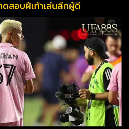
สอบฝีเท้าเล่นลีกผู้ดี