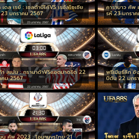
 เดล เรย์ : เซลต้าบีโก้VS เรอัลโซเซีย
คาราบาว คัพ อ
 23 มกราคม 2567
รห์ 23 มกรา
ก้า สเปน : กรานาด้าVSแอตมาดริด 22
พรีเมียร์ลีก 
าคม 2567
ป์ตัน 22 มกร
ี่ยน คัพ 2023 : โอมานvsไทย 21