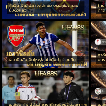
คัลวิน ฟิลลิปส์ เวสต์แฮม บรรลุข้อตกลง
โคปา
ยืมตัวแล้ว
ดาด
ลาลี
เอวานิลสัน ปืนใหญ่สนใจดึงตัวร่าวมทีม
มกร
เอเชียน คัพ 2023 ช้างศึก เตรียมตีตั๋วเข้า
เอเช