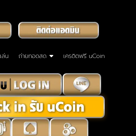
าเล่น
ถ่ายทอดสด
เครดิตฟรี uCoin