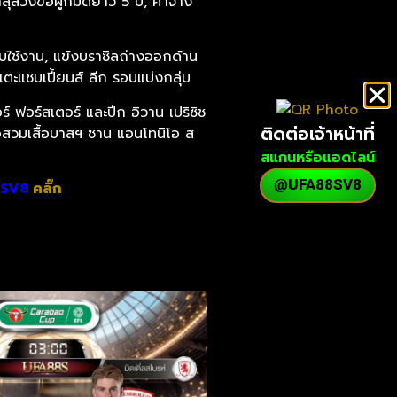
ุล่วงข้อผูกมัดยาว 5 ปี, ค่าจ้าง
ลับใช้งาน, แข้งบราซิลถ่างออกด้าน
เตะแชมเปี้ยนส์ ลีก รอบแบ่งกลุ่ม
์ ฟอร์สเตอร์ และปีก อิวาน เปริซิช
ติดต่อเจ้าหน้าที่
รือสวมเสื้อบาสฯ ซาน แอนโทนิโอ ส
สแกนหรือแอดไลน์
@UFA88SV8
SV8
คลิ๊ก