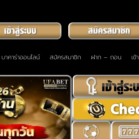
บาคาร่าออนไลน์
สมัครสมาชิก
ฝาก – ถอน
เข้