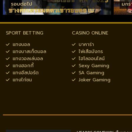
รอบต่อไป
มกร
SPORT BETTING
CASINO ONLINE
แทงบอล
บาคาร่า
แทงบาสเก็ตบอล
ไพ่เสือมังกร
แทงวอลเล่บอล
ไฮโลออนไลน์
แทงฮอกกี้
Sexy Gaming
แทงอีสปอร์ต
SA Gaming
แทงไก่ชน
Joker Gaming