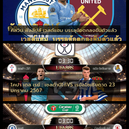
คัลวิน ฟิลลิปส์ เวสต์แฮม บรรลุข้อตกลงยืมตัวแล้ว
โคปา เดล เรย์ : เซลต้าบีโก้VS เรอัลโซเซียดาด 23
มกราคม 2567