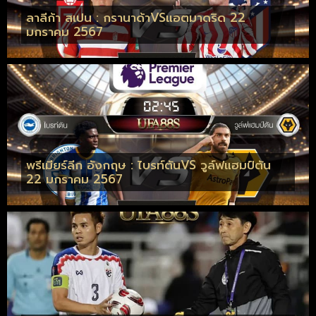
ลาลีก้า สเปน : กรานาด้าVSแอตมาดริด 22
มกราคม 2567
พรีเมียร์ลีก อังกฤษ : ไบรท์ตันVS วูล์ฟแฮมป์ตัน
22 มกราคม 2567