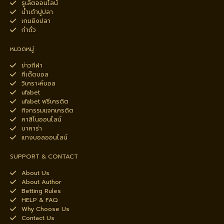
รูเล็ตออนไลน์
น้ำเต้าปูปลา
เกมยิงปลา
กำถั่ว
หมวดหมู่
ข่าวกีฬา
ทีเด็ดบอล
วิเคราะห์บอล
ufabet
ufabet ฟรีเครดิต
กิจกรรมแจกเครดิต
คาสิโนออนไลน์
บาคาร่า
แทงบอลออนไลน์
SUPPORT & CONTACT
About Us
About Author
Betting Rules
HELP & FAQ
Why Choose Us
Contact Us