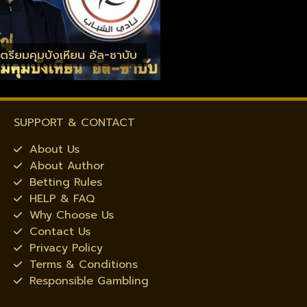
เตรียมคุมบังเหียน อัล-ชาบับ
SUPPORT & CONTACT
About Us
About Author
Betting Rules
HELP & FAQ
Why Choose Us
Contact Us
Privacy Policy
Terms & Conditions
Responsible Gambling