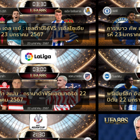
 เดล เรย์ : เซลต้าบีโก้VS เรอัลโซเซีย
คาราบาว คัพ อ
 23 มกราคม 2567
รห์ 23 มกรา
ก้า สเปน : กรานาด้าVSแอตมาดริด 22
พรีเมียร์ลีก 
าคม 2567
ป์ตัน 22 มกร