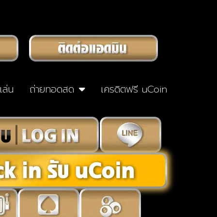
าเล่น
ถ่ายทอดสด
เครดิตฟรี uCoin