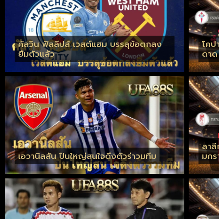
คัลวิน ฟิลลิปส์ เวสต์แฮม บรรลุข้อตกลง
โคปา
ยืมตัวแล้ว
ดาด
ลาลี
เอวานิลสัน ปืนใหญ่สนใจดึงตัวร่าวมทีม
มกร