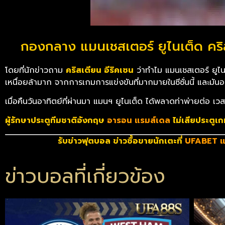
กองกลาง แมนเชสเตอร์ ยูไนเต็ด คริสเ
โดยที่นักข่าวถาม
คริสเตียน อีริคเซน
ว่าทำไม แมนเชสเตอร์ ยูไน
เหนื่อยล้ามาก จากการเกมการแข่งขันที่มากมายในซีซั่นนี้ และมัน
เมื่อคืนวันอาทิตย์ที่ผ่านมา แมนฯ ยูไนเต็ด ได้พลาดท่าพ่ายต่อ เวส
ผู้รักษาประตูทีมชาติอังกฤษ
อารอน แรมส์เดล
ไม่เสียประตูเ
รับข่าวฟุตบอล ข่าวซื้อขายนักเตะที่
UFABET 
ข่าวบอลที่เกี่ยวข้อง