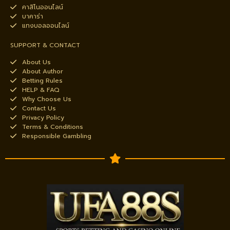
คาสิโนออนไลน์
บาคาร่า
แทงบอลออนไลน์
SUPPORT & CONTACT
About Us
About Author
Betting Rules
HELP & FAQ
Why Choose Us
Contact Us
Privacy Policy
Terms & Conditions
Responsible Gambling