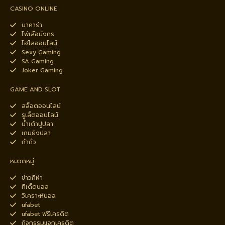
CASINO ONLINE
บาคาร่า
ไพ่เสือมังกร
ไฮโลออนไลน์
Sexy Gaming
SA Gaming
Joker Gaming
GAME AND SLOT
สล็อตออนไลน์
รูเล็ตออนไลน์
น้ำเต้าปูปลา
เกมยิงปลา
กำถั่ว
หมวดหมู่
ข่าวกีฬา
ทีเด็ดบอล
วิเคราะห์บอล
ufabet
ufabet ฟรีเครดิต
กิจกรรมแจกเครดิต