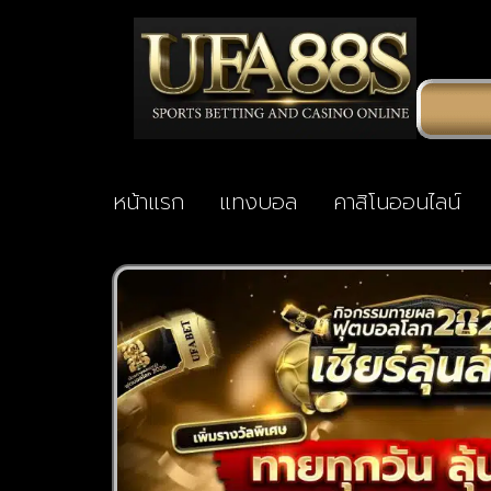
หน้าแรก
แทงบอล
คาสิโนออนไลน์