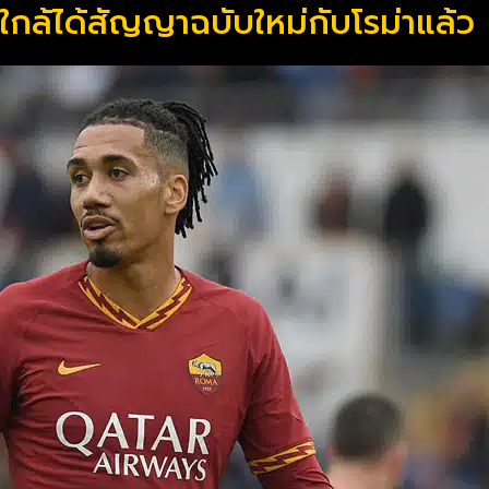
ใกล้ได้สัญญาฉบับใหม่กับโรม่าแล้ว