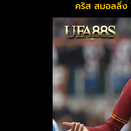
คริส สมอลลิ่ง 