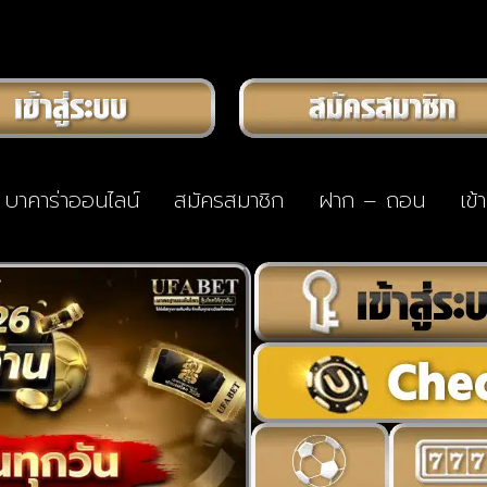
บาคาร่าออนไลน์
สมัครสมาชิก
ฝาก – ถอน
เข้