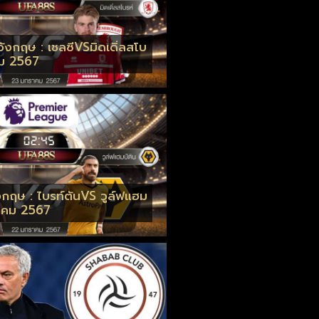
ังกฤษ : เชลซีVSมิดเดิ่ลสโบ
คม 2567
อังกฤษ : ไบรท์ตันVS วูล์ฟแฮม
าคม 2567