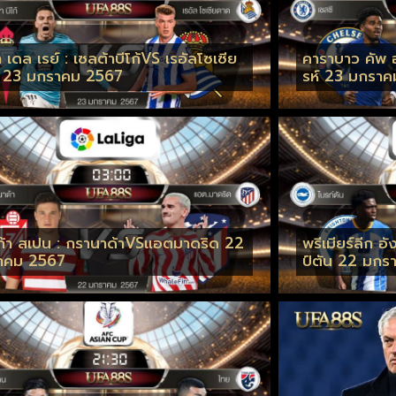
 เดล เรย์ : เซลต้าบีโก้VS เรอัลโซเซีย
คาราบาว คัพ อ
 23 มกราคม 2567
รห์ 23 มกรา
ก้า สเปน : กรานาด้าVSแอตมาดริด 22
พรีเมียร์ลีก 
าคม 2567
ป์ตัน 22 มกร