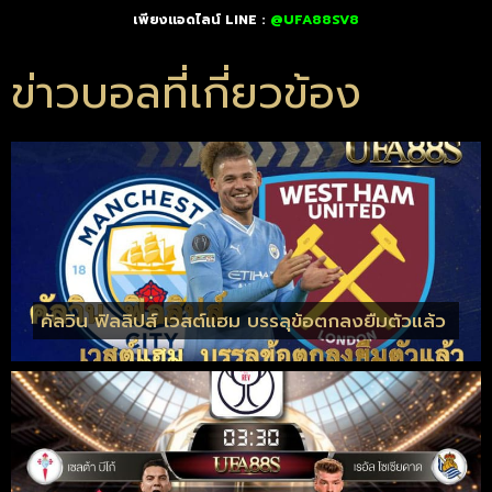
เพียงแอดไลน์ LINE :
@UFA88SV8
ข่าวบอลที่เกี่ยวข้อง
คัลวิน ฟิลลิปส์ เวสต์แฮม บรรลุข้อตกลงยืมตัวแล้ว