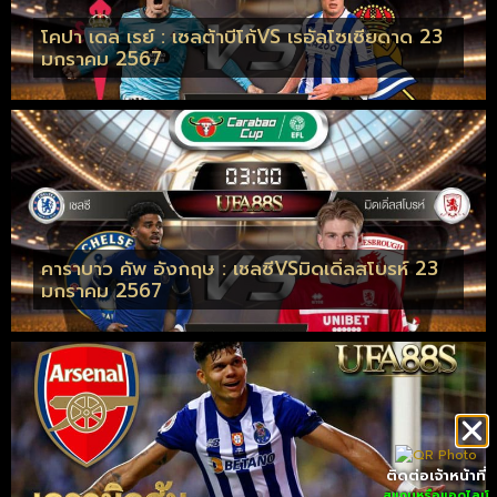
โคปา เดล เรย์ : เซลต้าบีโก้VS เรอัลโซเซียดาด 23
มกราคม 2567
คาราบาว คัพ อังกฤษ : เชลซีVSมิดเดิ่ลสโบรห์ 23
มกราคม 2567
ติดต่อเจ้าหน้าที่
สแกนหรือแอดไลน์