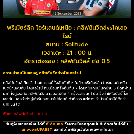
พรีเมียร์ลีก ไอร์แลนด์เหนือ : คลิฟตันวิลล์vsโคเลอ
ไรน์
สนาม : Solitude
เวลาเตะ : 21 : 00 น.
อัตราต่อรอง : คลิฟตันวิลล์ ต่อ 0.5
ความน่าจะเป็นของคู่ คลิฟตันวิลล์vsโคเลอไรน์
คลิฟตันวิลล์ ทีมเจ้าบ้านในตอนนี้รั้งอันดับที่ 5 ในลีก พรีเมียร์ลีก ไอร์แลนด์เหนือ
เปิดบ้านพบกับ โคเลอไรน์ ทีมเยือนที่รั้งอันดับ 7 โดยที่ในเกมนี้ เจ้าบ้าน 5 นัดที่ผ่าน
มาที่ทั้งคู่เจอกัน คลิฟตันวิลล์ เสมอไปถึง 4 ครั้งและชนะ 1 นัด จึงทำให้ในนัดนี้ที่จะ
เจอกัน มองว่าทั้งคู่ฟอร์มออกมาไม่ค่อยดีเท่าที่ควร แต่ทางเจ้าบ้านมีภาษีที่ดีกว่า
น่าจะชนะได้
ฟันธง คลิฟตันวิลล์ ชนะ 1-0
รับคู่ฟันธงบอลใหม่ได้ที่
ทีเด็ดบอล
วิเคราะห์บอลสุดแม่นทีเด็ดสเต็ปได้กับ
แทงบอลUFABET
แจกทีเด็ดฟรีทุกวันโดยเฉพาะกับเรา