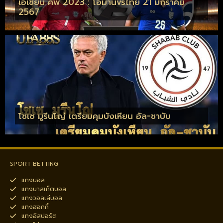
เอเชี่ยน คัพ 2023 : โอมานvsไทย 21 มกราคม
2567
โชเซ มูรีนโญ่ เตรียมคุมบังเหียน อัล-ชาบับ
SPORT BETTING
แทงบอล
แทงบาสเก็ตบอล
แทงวอลเล่บอล
แทงฮอกกี้
แทงอีสปอร์ต