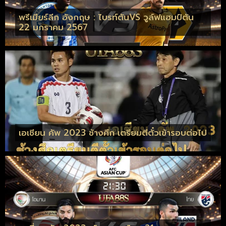
พรีเมียร์ลีก อังกฤษ : ไบรท์ตันVS วูล์ฟแฮมป์ตัน
22 มกราคม 2567
เอเชียน คัพ 2023 ช้างศึก เตรียมตีตั๋วเข้ารอบต่อไป