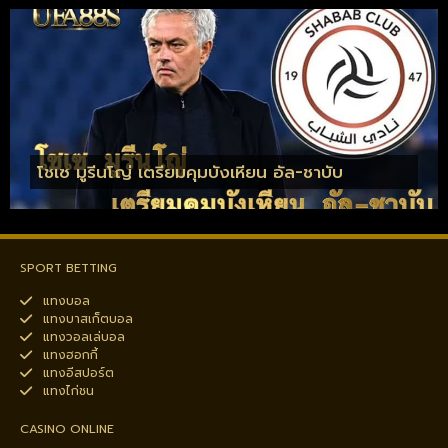
โชเซ มูรีนโญ่ เตรียมคุมบังเหียน อัล-ชาบับ
SPORT BETTING
แทงบอล
แทงบาสเก็ตบอล
แทงวอลเล่บอล
แทงฮอกกี้
แทงอีสปอร์ต
แทงไก่ชน
CASINO ONLINE