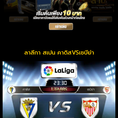
ลาลีกา สเปน คาดิสVSเซบีย่า