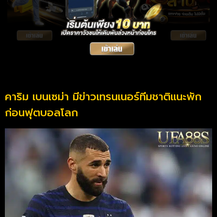
คาริม เบนเซม่า มีข่าวเทรนเนอร์ทีมชาติแนะพัก
ก่อนฟุตบอลโลก