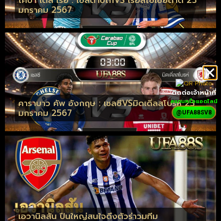
มกราคม 2567
ติดต่อเจ้าหน้าที่
คาราบาว คัพ อังกฤษ : เชลซีVSมิดเดิ่ลสโบรห์ 23
สแกนหรือแอดไลน์
มกราคม 2567
@UFA88SV8
เอวานิลสัน ปืนใหญ่สนใจดึงตัวร่าวมทีม