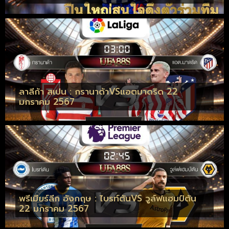
ลาลีก้า สเปน : กรานาด้าVSแอตมาดริด 22
มกราคม 2567
พรีเมียร์ลีก อังกฤษ : ไบรท์ตันVS วูล์ฟแฮมป์ตัน
22 มกราคม 2567