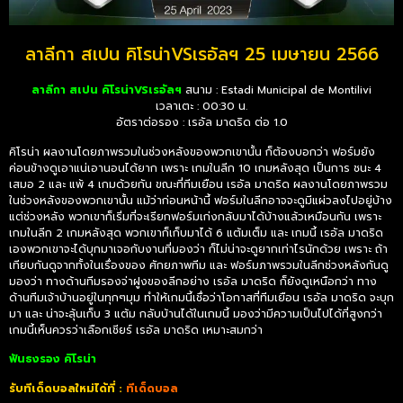
ลาลีกา สเปน คิโรน่าVSเรอัลฯ 25 เมษายน 2566
ลาลีกา สเปน คิโรน่าVSเรอัลฯ
สนาม : Estadi Municipal de Montilivi
เวลาเตะ : 00:30 น.
อัตราต่อรอง : เรอัล มาดริด ต่อ 1.0
คิโรน่า ผลงานโดยภาพรวมในช่วงหลังของพวกเขานั้น ก็ต้องบอกว่า ฟอร์มยัง
ค่อนข้างดูเอาแน่เอานอนได้ยาก เพราะ เกมในลีก 10 เกมหลังสุด เป็นการ ชนะ 4
เสมอ 2 และ แพ้ 4 เกมด้วยกัน ขณะที่ทีมเยือน เรอัล มาดริด ผลงานโดยภาพรวม
ในช่วงหลังของพวกเขานั้น แม้ว่าก่อนหน้านี้ ฟอร์มในลีกอาจจะดูมีแผ่วลงไปอยู่บ้าง
แต่ช่วงหลัง พวกเขาก็เริ่มที่จะเรียกฟอร์มเก่งกลับมาได้บ้างแล้วเหมือนกัน เพราะ
เกมในลีก 2 เกมหลังสุด พวกเขาก็เก็บมาได้ 6 แต้มเต็ม และ เกมนี้ เรอัล มาดริด
เองพวกเขาจะได้บุกมาเจอกับงานที่มองว่า ก็ไม่น่าจะดูยากเท่าไรนักด้วย เพราะ ถ้า
เทียบกันดูจากทั้งในเรื่องของ ศักยภาพทีม และ ฟอร์มภาพรวมในลีกช่วงหลังกันดู
มองว่า ทางด้านทีมรองจ่าฝูงของลีกอย่าง เรอัล มาดริด ก็ยังดูเหนือกว่า ทาง
ด้านทีมเจ้าบ้านอยู่ในทุกๆมุม ทำให้เกมนี้เชื่อว่าโอกาสที่ทีมเยือน เรอัล มาดริด จะบุก
มา และ น่าจะลุ้นเก็บ 3 แต้ม กลับบ้านได้ในเกมนี้ มองว่ามีความเป็นไปได้ที่สูงกว่า
เกมนี้เห็นควรว่าเลือกเชียร์ เรอัล มาดริด เหมาะสมกว่า
ฟันธงรอง คิโรน่า
รับทีเด็ดบอลใหม่ได้ที่ :
ทีเด็ดบอล