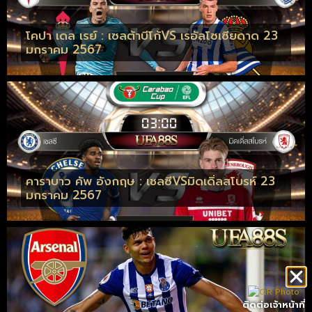
โคปา เดล เรย์ : เซลต้าบีโก้VS เรอัลโซเซียดาด 23
มกราคม 2567
คาราบาว คัพ อังกฤษ : เชลซีVSมิดเดิ่ลสโบรห์ 23
มกราคม 2567
ติดต่อเจ้าหน้าที่