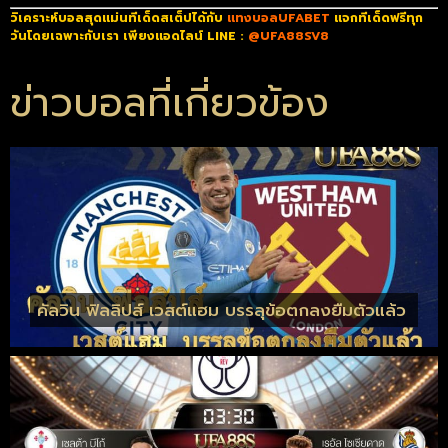
วิเคราะห์บอลสุดแม่นทีเด็ดสเต็ปได้กับ
แทงบอลUFABET
แจกทีเด็ดฟรีทุก
วันโดยเฉพาะกับเรา เพียงแอดไลน์ LINE :
@UFA88SV8
ข่าวบอลที่เกี่ยวข้อง
คัลวิน ฟิลลิปส์ เวสต์แฮม บรรลุข้อตกลงยืมตัวแล้ว