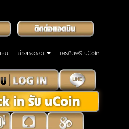
าเล่น
ถ่ายทอดสด
เครดิตฟรี uCoin