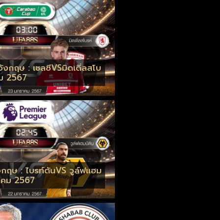
ังกฤษ : เชลซีVSมิดเดิ่ลสโบ
คม 2567
อังกฤษ : ไบรท์ตันVS วูล์ฟแฮม
าคม 2567