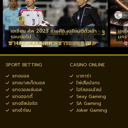
เอเชียน คัพ 2023 ช้างศึก เตรียมตีตั๋วเข้า
เอเช
รอบต่อไป
มกร
SPORT BETTING
CASINO ONLINE
แทงบอล
บาคาร่า
แทงบาสเก็ตบอล
ไพ่เสือมังกร
แทงวอลเล่บอล
ไฮโลออนไลน์
แทงฮอกกี้
Sexy Gaming
แทงอีสปอร์ต
SA Gaming
แทงไก่ชน
Joker Gaming