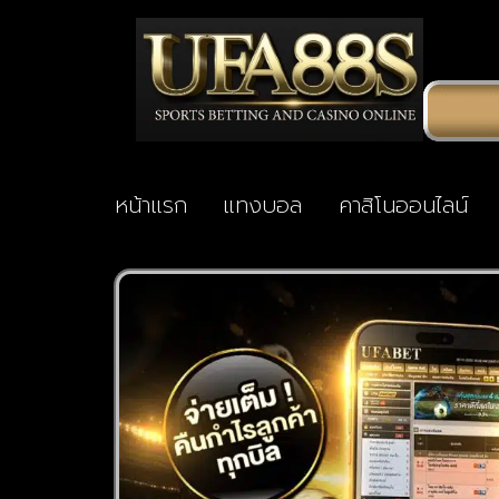
หน้าแรก
แทงบอล
คาสิโนออนไลน์