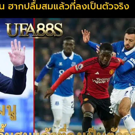
ทน ฮากปลื้มสมแล้วที่ลงเป็นตัวจริง