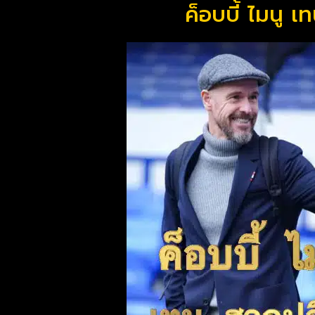
ค็อบบี้ ไมนู เ