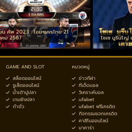
ี่ยน คัพ 2023 : โอมานvsไทย 21
าคม 2567
โชเซ มูรีนโญ่ 
GAME AND SLOT
หมวดหมู่
สล็อตออนไลน์
ข่าวกีฬา
รูเล็ตออนไลน์
ทีเด็ดบอล
น้ำเต้าปูปลา
วิเคราะห์บอล
เกมยิงปลา
ufabet
กำถั่ว
ufabet ฟรีเครดิต
กิจกรรมแจกเครดิต
คาสิโนออนไลน์
บาคาร่า