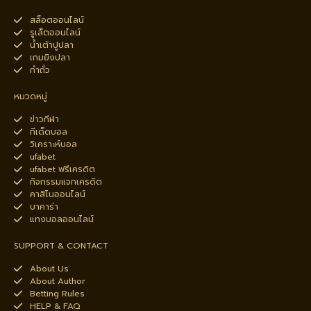
สล็อตออนไลน์
รูเล็ตออนไลน์
น้ำเต้าปูปลา
เกมยิงปลา
กำถั่ว
หมวดหมู่
ข่าวกีฬา
ทีเด็ดบอล
วิเคราะห์บอล
ufabet
ufabet ฟรีเครดิต
กิจกรรมแจกเครดิต
คาสิโนออนไลน์
บาคาร่า
แทงบอลออนไลน์
SUPPORT & CONTACT
About Us
About Author
Betting Rules
HELP & FAQ