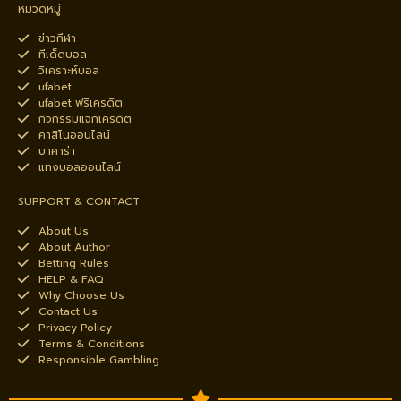
หมวดหมู่
ข่าวกีฬา
ทีเด็ดบอล
วิเคราะห์บอล
ufabet
ufabet ฟรีเครดิต
กิจกรรมแจกเครดิต
คาสิโนออนไลน์
บาคาร่า
แทงบอลออนไลน์
SUPPORT & CONTACT
About Us
About Author
Betting Rules
HELP & FAQ
Why Choose Us
Contact Us
Privacy Policy
Terms & Conditions
Responsible Gambling