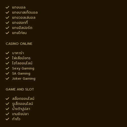
แทงบอล
แทงบาสเก็ตบอล
แทงวอลเล่บอล
แทงฮอกกี้
แทงอีสปอร์ต
แทงไก่ชน
CASINO ONLINE
บาคาร่า
ไพ่เสือมังกร
ไฮโลออนไลน์
Sexy Gaming
SA Gaming
Joker Gaming
GAME AND SLOT
สล็อตออนไลน์
รูเล็ตออนไลน์
น้ำเต้าปูปลา
เกมยิงปลา
กำถั่ว