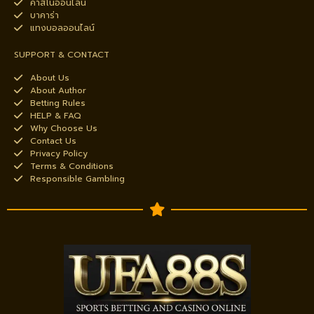
คาสิโนออนไลน์
บาคาร่า
แทงบอลออนไลน์
SUPPORT & CONTACT
About Us
About Author
Betting Rules
HELP & FAQ
Why Choose Us
Contact Us
Privacy Policy
Terms & Conditions
Responsible Gambling