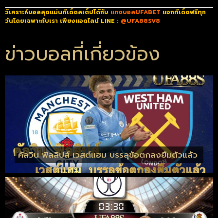
วิเคราะห์บอลสุดแม่นทีเด็ดสเต็ปได้กับ
แทงบอลUFABET
แจกทีเด็ดฟรีทุก
วันโดยเฉพาะกับเรา เพียงแอดไลน์ LINE :
@UFA88SV8
ข่าวบอลที่เกี่ยวข้อง
คัลวิน ฟิลลิปส์ เวสต์แฮม บรรลุข้อตกลงยืมตัวแล้ว