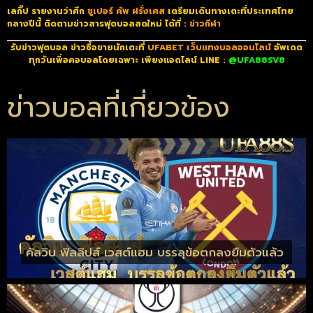
เลกิ๊ป รายงานว่าศึก
ซูเปอร์ คัพ ฝรั่งเศส
เตรียมเดินทางเตะที่ประเทศไทย
กลางปีนี้ ติดตามข่าวสารฟุตบอลสดใหม่ ได้ที่ :
ข่าวกีฬา
รับข่าวฟุตบอล ข่าวซื้อขายนักเตะที่
UFABET เว็บแทงบอลออนไลน์
อัพเดต
ทุกวันเพื่อคอบอลโดยเฉพาะ เพียงแอดไลน์ LINE :
@UFA88SV8
ข่าวบอลที่เกี่ยวข้อง
คัลวิน ฟิลลิปส์ เวสต์แฮม บรรลุข้อตกลงยืมตัวแล้ว