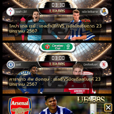
โคปา เดล เรย์ : เซลต้าบีโก้VS เรอัลโซเซียดาด 23
มกราคม 2567
คาราบาว คัพ อังกฤษ : เชลซีVSมิดเดิ่ลสโบรห์ 23
มกราคม 2567