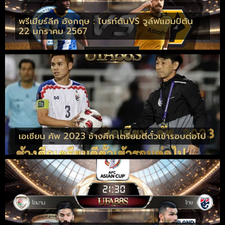
พรีเมียร์ลีก อังกฤษ : ไบรท์ตันVS วูล์ฟแฮมป์ตัน
22 มกราคม 2567
เอเชียน คัพ 2023 ช้างศึก เตรียมตีตั๋วเข้ารอบต่อไป