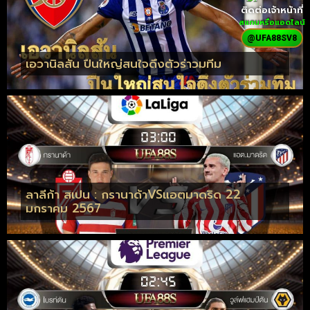
ติดต่อเจ้าหน้าที่
สแกนหรือแอดไลน์
@UFA88SV8
เอวานิลสัน ปืนใหญ่สนใจดึงตัวร่าวมทีม
ลาลีก้า สเปน : กรานาด้าVSแอตมาดริด 22
มกราคม 2567