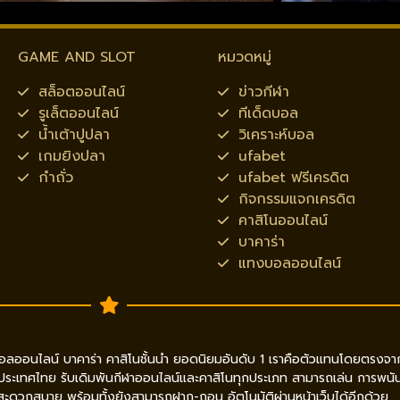
GAME AND SLOT
หมวดหมู่
สล็อตออนไลน์
ข่าวกีฬา
รูเล็ตออนไลน์
ทีเด็ดบอล
น้ำเต้าปูปลา
วิเคราะห์บอล
เกมยิงปลา
ufabet
กำถั่ว
ufabet ฟรีเครดิต
กิจกรรมแจกเครดิต
คาสิโนออนไลน์
บาคาร่า
แทงบอลออนไลน์
อนไลน์ บาคาร่า คาสิโนชั้นนำ ยอดนิยมอันดับ 1 เราคือตัวแทนโดยตรงจาก
ุดในประเทศไทย รับเดิมพันกีฬาออนไลน์และคาสิโนทุกประเภท สามารถเล่น การพนัน
ะดวกสบาย พร้อมทั้งยังสามารถฝาก-ถอน อัตโนมัติผ่านหน้าเว็บได้อีกด้วย