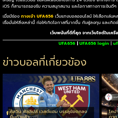
iOS ก็สามารถรองรับ ความสนุกสนาน และโอกาสทางการเงินดีๆ เหล่า
เมื่อมีช่อง
ทางเข้า UFA656
เว็บแทงบอลออนไลน์ ให้เลือกเล่นหล
เชื่อมั่นให้สิ่งเหล่านี้ ก่อให้เกิดโอกาสที่มากขึ้น กับผู้ลงทุน แ
เว็บพนันที่ดีที่สุด จากเว็บไซต์ในเคร
UFA656
|
UFA656 login
|
uf
ข่าวบอลที่เกี่ยวข้อง
คัลวิน ฟิลลิปส์ เวสต์แฮม บรรลุข้อตกลง
โคปา
ยืมตัวแล้ว
ดาด