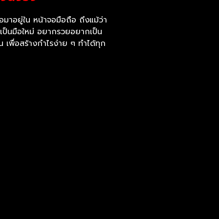
าอยู่ใน หน้าจอมือถือ ถึงแม้ว่า
จะเป็นมือใหม่ อยากรวยอยากเป็น
 เพื่อสร้างกำไรง่าย ๆ ทำได้ทุก