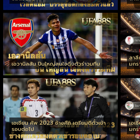
ลาลี
เอวานิลสัน ปืนใหญ่สนใจดึงตัวร่าวมทีม
มกร
เอเชียน คัพ 2023 ช้างศึก เตรียมตีตั๋วเข้า
เอเช
รอบต่อไป
มกร