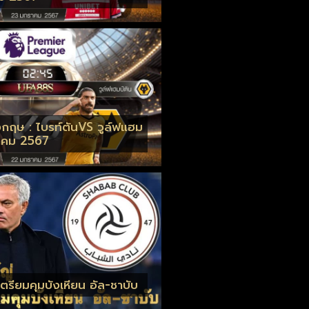
อังกฤษ : ไบรท์ตันVS วูล์ฟแฮม
าคม 2567
เตรียมคุมบังเหียน อัล-ชาบับ