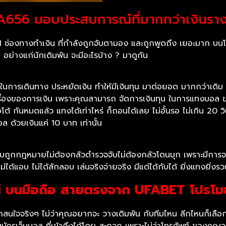
656 มอบประสบการณ์ที่มากกว่าเงินราง
็น 1 ช่องทางทำเงิน ที่กำลังถูกจับตามอง และถูกพูดถึง เยอะมาก 
่างแก่นักเดิมพัน จะมีอะไรบ้าง ? มาดูกัน
ดินทาง ประหยัดเงิน ทำให้มีเงินทุน มาต่อยอด มากกว่าเดิม ประหย
คือ เรื่องของการเงิน เพราะคุณสามารถ จัดการเงินทุน ในการแทงบอล 
ต้ กันหมดแล้ว แทงได้เท่าไหร่ ก็ถอนได้เลย ไม่อั้นรอ ไม่เกิน 20 วิ
ล ด้วยเงินแค่ 10 บาท เท่านั้น
กกฎหมายไม่ต้องกลัวตำรวจจับไม่ต้องกลัวโดนบุก เพราะมีการจดท
แอบ ไม่ได้ลักลอบ เล่นจริงจ่ายจริง มีแต่ได้กับได้ ยิ่งแทงยิ่งรวย 
นมือถือ สายตรงจาก UFABET โปรโมชั่น
าสนใจจริงๆ ไม่ว่าคุณอยากจะ วางเดิมพัน กับทีมไหน ลีกไหนก็เลือ
าร สมัครเว็บบอล ที่เข้าถึงได้โดย สะดวก เพราะไม่ว่าโทรศัพท์ ของคุ