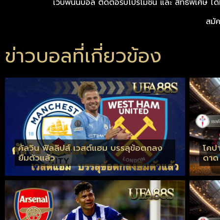
เว็บพนันบอล ติดต่อรับโปรโมชั่น และ สิทธิพิเศษ
สมั
ข่าวบอลที่เกี่ยวข้อง
คัลวิน ฟิลลิปส์ เวสต์แฮม บรรลุข้อตกลง
โคปา
ยืมตัวแล้ว
ดาด