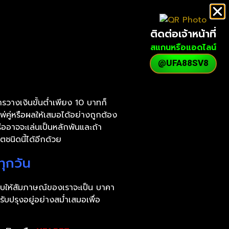
ติดต่อเจ้าหน้าที่
สแกนหรือแอดไลน์
@UFA88SV8
การวางเงินขั้นต่ำเพียง 10 บาทก็
ู่หรือผลให้เสมอได้อย่างถูกต้อง
ออาจจะเล่นเป็นหลักพันและถ้า
นิดนี้ได้อีกด้วย
ุกวัน
มอบให้สัมภาษณ์ของเราจะเป็น บาคา
บปรุงอยู่อย่างสม่ำเสมอเพื่อ