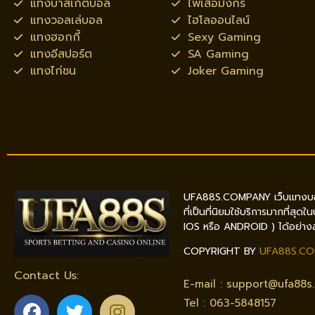
แทงบาสเก็ตบอล
ไพ่เสือมังกร
แทงวอลเล่บอล
ไฮโลออนไลน์
แทงฮอกกี้
Sexy Gaming
แทงอีสปอร์ต
SA Gaming
แทงไก่ชน
Joker Gaming
UFA88S.COMPANY เว็บแทงบอลอ
ที่เป็นที่นิยมใช้บริการมากที่ส
IOS หรือ ANDROID ) ได้อย่างส
COPYRIGHT BY
UFA88S.C
Contact Us:
E-mail :
support@ufa88s
Tel : 0
63-5848157