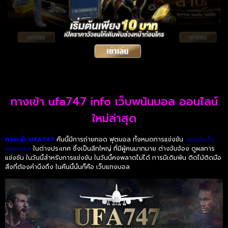
ทางเข้า ufa747 info
เว็บพนันบอล ออนไลน์
ใหม่ล่าสุด
ทางเข้า UFA747
คืนนี้มีการถ่ายทอด ฟุตบอล ทั้งหมดการแข่งขัน
แนะนำเว็บ
แทงบอล
ในต่างประเทศ ซึ่งเป็นลีกใหญ่ ที่มีผู้คนมากมาย ต่างจับจ้อง ดูผลการ
แข่งขัน ในวันนี้สำหรับการแข่งขัน ในวันนี้คงพลาดไม่ได้ การมีเดิมพัน ติดไม้ติดมือ
สิ่งที่ต้องคำนึงถึง ในคืนนี้นั่นก็คือ เว็บแทงบอล