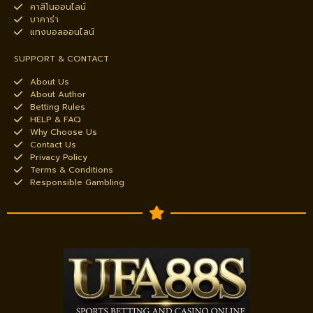
คาสิโนออนไลน์
บาคาร่า
แทงบอลออนไลน์
SUPPORT & CONTACT
About Us
About Author
Betting Rules
HELP & FAQ
Why Choose Us
Contact Us
Privacy Policy
Terms & Conditions
Responsible Gambling