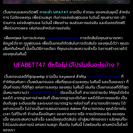
เว็บแทงบอลเครดิตฟรี
ทางเข้า UFA747
อาจเป็น คำตอบ ของคนในยุคนี้ สำหรับ
การ ไม่ต้องลงทุน เพื่อร่วมสนุก กับการแข่งขันฟุตบอล ในวันนี้ คุณสามารถ เข้า
ร่วมการ แข่งขันฟุตบอล ในวันนี้ เพียงท่าน ชมส่วนการแข่งขัน และรับเครดิตฟรี
เพื่อร่วมทดลอง เล่นก่อนสำหรับการแข่งขัน
เพื่อเหตุผล ในการประกอบ
แนะนำเว็บแทงบอล
การตัดสินใจคุณสามารถหา
ข้อมูลได้จาก กูรูฟุตบอล เพื่อเป็นเกณฑ์ตัดสินในการตัดสินใจ ของคุณได้ว่า คุณจะ
เลือกทีมไหนดี นั่นเป็นวิธีทางเดียว ที่คุณจะประสบความสำเร็จ ในการสร้างรายได้
ของคุณในคืนนี้
UFABET747 ดีหรือไม่ มีโปรโมชั่นอะไรบ้าง ?
เว็บแทงบอลดีที่สุดpantip อาจเป็น keyword สำคัญ
แนะนำเว็บแทงบอล
ที่
ทำให้คุณค้นหา เว็บพนันแทงบอล เพื่อที่คุณจะร่วมลงทุน ในคืนนี้ และเว็บของเรา ก็
เป็นคำตอบ ที่ดีที่สุด แห่งการลงทุน ของคุณ ในคืนนี้ เช่นกัน เว็บแทงบอลที่ดีที่สุด
นั่นหมายความว่า
ทางเข้า UFA747
ต้องเป็นเว็บที่ สามารถจ่ายเงิน ให้คุณได้จริง
และได้ มาตรฐานการจ่ายเงินที่ เป็นมาตรฐานระดับโลก และได้รับการยอมรับ เป็น
อันดับสูง ระดับเอเชีย และระบบการมาตรฐาน หลังบ้านที่ สามารถบริการคุณ ได้
อย่างรวดเร็ว
ไม่ว่าจะเป็นการสอบถามของ Admin ที่สามารถตอบ คุณได้ภายใน
เวลา ไม่กี่วินาที ข้างในเรื่องปัญหา ของการแทง หรือ การเบิกถอนเงิน ของคุณ
เมื่อ คุณประสบความสำเร็จ และเมื่อคุณตัดสินใจ เข้าสู่สมาชิกของเรา แล้วคุณก็จะ
ได้ร่วมประสบการณ์ แห่งความสนุก ตื่นเต้น ในคืนนี้ ไปพร้อมกัน ผ่านหน้าเว็บไซต์
ของเรา