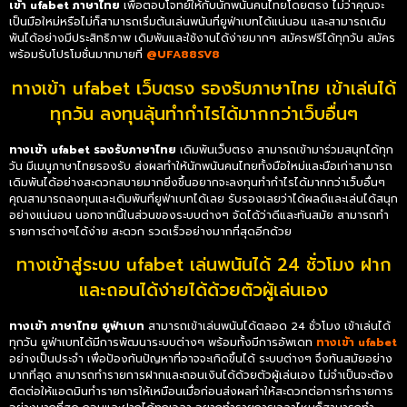
เข้า ufabet ภาษาไทย
เพื่อตอบโจทย์ให้กับนักพนันคนไทยโดยตรง ไม่ว่าคุณจะ
เป็นมือใหม่หรือไม่ก็สามารถเริ่มต้นเล่นพนันที่ยูฟ่าเบทได้แน่นอน และสามารถเดิม
พันได้อย่างมีประสิทธิภาพ เดิมพันและใช้งานได้ง่ายมากๆ สมัครฟรีได้ทุกวัน สมัคร
พร้อมรับโปรโมชั่นมากมายที่
@UFA88SV8
ทางเข้า ufabet เว็บตรง รองรับภาษาไทย เข้าเล่นได้
ทุกวัน ลงทุนลุ้นทำกำไรได้มากกว่าเว็บอื่นๆ
ทางเข้า ufabet รองรับภาษาไทย
เดิมพันเว็บตรง สามารถเข้ามาร่วมสนุกได้ทุก
วัน มีเมนูภาษาไทยรองรับ ส่งผลทำให้นักพนันคนไทยทั้งมือใหม่และมือเก่าสามารถ
เดิมพันได้อย่างสะดวกสบายมากยิ่งขึ้นอยากจะลงทุนทำกำไรได้มากกว่าเว็บอื่นๆ
คุณสามารถลงทุนและเดิมพันที่ยูฟ่าเบทได้เลย รับรองเลยว่าได้ผลดีและเล่นได้สนุก
อย่างแน่นอน นอกจากนี้ในส่วนของระบบต่างๆ จัดได้ว่าดีและทันสมัย สามารถทำ
รายการต่างๆได้ง่าย สะดวก รวดเร็วอย่างมากที่สุดอีกด้วย
ทางเข้าสู่ระบบ ufabet เล่นพนันได้ 24 ชั่วโมง ฝาก
และถอนได้ง่ายได้ด้วยตัวผู้เล่นเอง
ทางเข้า ภาษาไทย ยูฟ่าเบท
สามารถเข้าเล่นพนันได้ตลอด 24 ชั่วโมง เข้าเล่นได้
ทุกวัน ยูฟ่าเบทได้มีการพัฒนาระบบต่างๆ พร้อมทั้งมีการอัพเดท
ทางเข้า ufabet
อย่างเป็นประจำ เพื่อป้องกันปัญหาที่อาจจะเกิดขึ้นได้ ระบบต่างๆ จึงทันสมัยอย่าง
มากที่สุด สามารถทำรายการฝากและถอนเงินได้ด้วยตัวผู้เล่นเอง ไม่จำเป็นจะต้อง
ติดต่อให้แอดมินทำรายการให้เหมือนเมื่อก่อนส่งผลทำให้สะดวกต่อการทำรายการ