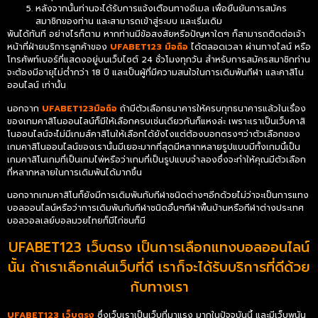
หลังจากนั้นท่านจะได้รับการแจ้งเตือนทางอีเมล เพื่อยืนยันการสมัคร
สมาชิกของท่าน และสามารถเข้าสู่ระบบ และเริ่มเดิม
พันได้ทันที อย่างไรก็ตาม หากท่านมีข้อสงสัยหรือปัญหาใดๆ ก็สามารถติดต่อเจ้า
หน้าที่ฝ่ายบริการลูกค้าของ
UFABET123 มือถือ
ได้ตลอดเวลา ผ่านทางไลน์ หรือ
โทรศัพท์เบอร์ที่แสดงอยู่บนเว็บไซต์ 24 ชั่วโมงทุกวัน สำหรับการสมัครสมาชิกท่าน
จะต้องมีอายุไม่ต่ำกว่า 18 ปี และเป็นผู้ที่มีความสนใจในการเดิมพันกีฬา และคาสิโน
ออนไลน์ เท่านั้น
นอกจาก
UFABET123มือถือ
ถ้ามีตัวเลือกธนาคารให้ครบทุกธนาคารแล้วในเรื่อง
ของเกมคาสิโนออนไลน์ก็มีให้เลือกครบเช่นเดียวกันก็แหงล่ะ เพราะเราเป็นเว็บคาสิ
โนออนไลน์จะไม่มีเกมส์คาสิโนให้เลือกได้ยังไงแต่ต้องบอกตรงๆว่าตัวเลือกของ
เกมคาสิโนออนไลน์ของเรานั้นมีเยอะมากที่สุดมีหลากหลายรูปแบบมีทั้งเกมนี้เป็น
เกมคาสิโนเกมที่เป็นเกมไพ่หรือว่าเกมที่เป็นรูปแบบจำลองซึ่งจะทำให้คุณมีตัวเลือก
ที่หลากหลายในการเดิมพันได้มากขึ้น
นอกจากเกมคาสิโนก็ยังมีการเดิมพันกับกีฬาชนิดต่างๆอีกด้วยไม่ว่าจะเป็นการแทง
บอลออนไลน์หรือว่าการเดิมพันกับกีฬาชนิดอื่นๆกีฬาพื้นบ้านหรือกีฬาต่างประเทศ
บอลวอลเลย์บอลมวยไทยก็มีไก่ชนก็มี
UFABET123 เว็บตรง เป็นการเลือกแทงบอลออนไลน์
นั้น ถ้าเราเลือกเล่นเว็บที่ดี เราก็จะได้รับบริการที่ดีด้วย
กับทางเรา
UFABET123 เว็บตรง
ซึ่งเว็บเราเป็นเว็บที่มาแรง มากในปัจจุบันนี้ และมีเว็บพนัน