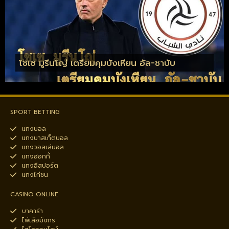
โชเซ มูรีนโญ่ เตรียมคุมบังเหียน อัล-ชาบับ
SPORT BETTING
แทงบอล
แทงบาสเก็ตบอล
แทงวอลเล่บอล
แทงฮอกกี้
แทงอีสปอร์ต
แทงไก่ชน
CASINO ONLINE
บาคาร่า
ไพ่เสือมังกร