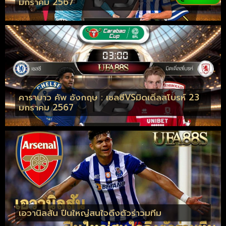
มกราคม 2567
คาราบาว คัพ อังกฤษ : เชลซีVSมิดเดิ่ลสโบรห์ 23
มกราคม 2567
เอวานิลสัน ปืนใหญ่สนใจดึงตัวร่าวมทีม