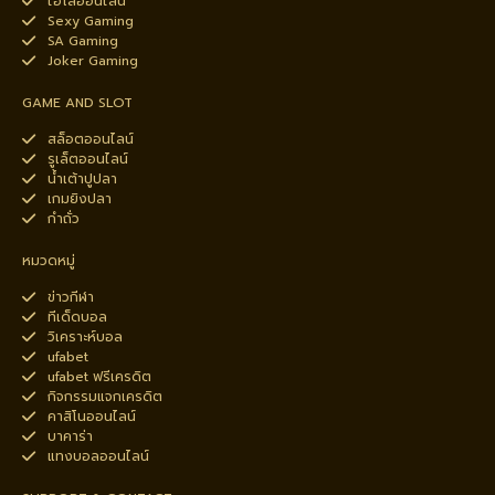
ไฮโลออนไลน์
Sexy Gaming
SA Gaming
Joker Gaming
GAME AND SLOT
สล็อตออนไลน์
รูเล็ตออนไลน์
น้ำเต้าปูปลา
เกมยิงปลา
กำถั่ว
หมวดหมู่
ข่าวกีฬา
ทีเด็ดบอล
วิเคราะห์บอล
ufabet
ufabet ฟรีเครดิต
กิจกรรมแจกเครดิต
คาสิโนออนไลน์
บาคาร่า
แทงบอลออนไลน์