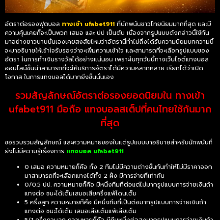
อัตราต่อรองฟุตบอล
ทางเข้า ufabet911
ที่นักพนันชาวไทยนิยมมากที่สุด และมี
ความคุ้นเคยก็จะเป็นพวก เสมอ และ ปป เป็นต้น เนื่องจากรูปแบบดังกล่าวนี้ใช้กัน
มาอย่างยาวนานนั่นเองเคยสงสัยไหมว่าอัตรานี้ทำไม่ถึงได้รับความนิยมบทความนี้
จะมาอธิบายให้เข้าใจรับรองว่าจะเพิ่มความเข้าใจ และสามารถที่จะเลือกรูปแบบของ
อัตรา ในการทำเงินรางวัลได้อย่างแน่นอน เพราะในทุกวันนี้ทางเว็บไซต์แทงบอล
ออนไลน์ชั้นนำสามารถที่จะให้บริการอัตราได้มีความหลากหลาย เรียกได้ว่าเปิด
โอกาส ในการแทงบอลได้มากยิ่งขึ้นนั่นเอง
รวมสัญลักษณ์อัตราต่อรองยอดนิยมใน ทางเข้า
ufabet911 มือถือ แทงบอลสเต็ปที่คนไทยใช้กันมาก
ที่สุด
ขอรวบรวมสัญลักษณ์ และความหมายของในแต่รูปแบบมาอธิบายสำหรับนักพนันที่
ยังไม่มีความรู้เรื่องการ
แทงบอล ufabet911
0 เสมอ ความหมายก็คือ ทั้ง 2 ทีมไม่มีความต่างชั้นกันทำให้ไม่มีราคาออก
มาสามารถที่จะเลือกแทงได้ทั้ง 2 ฝั่ง มีการจ่ายที่เท่ากัน
0/0.5 ปป. ความหมายก็คือ มีหนึ่งทีมที่ต่อแต่ไม่มากรูปแบบการจ่ายเงินถ้า
แทงต่อ ชนะได้เต็มเสมอเสียครึ่งแพ้โดนเต็ม
5 ครึ่งลูก ความหมายก็คือ มีหนึ่งทีมที่เป็นต่อมากรูปแบบการจ่ายเงินถ้า
แทงต่อ ชนะได้เต็ม เสมอเสียเต็มแพ้เสียเต็ม