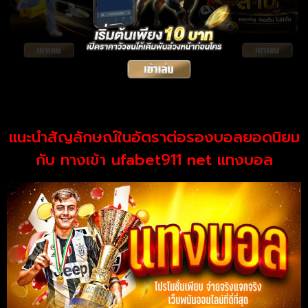
แนะนำสัญลักษณ์ในอัตราต่อรองบอลยอดนิยม
กับ ทางเข้า ufabet911 net แทงบอล