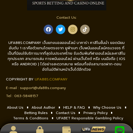
Contact Us:
UFA88S.COMPANY เว็บแทงบอลออนไลน์ บาคาร่า คาสิโนชั้นนำ ยอดนิยม
อันดับ 1 เราคือตัวแทนโดยตรงจาก ยูฟ่าเบท เว็บพนันออนไลน์ครบวงจร ที่
เป็นที่นิยมใช้บริการมากที่สุดในประเทศไทย รับเดิมพันกีฬาออนไลน์และคาสิโน
ทุกประเภท สามารถเล่น การพนันออนไลน์ ผ่านเว็บไซต์ หรือ บนมือถือ ( IOS
หรือ ANDROID ) ได้อย่างสะดวกสบาย พร้อมทั้งยังสามารถฝาก-ถอน
อัตโนมัติผ่านหน้าเว็บได้อีกด้วย
COPYRIGHT BY
UFA88S.COMPANY
E-mail :
support@ufa88s.company
Tel : 0
63-5848157
About Us
About Author
HELP & FAQ
Why Choose Us
Betting Rules
Contact Us
Privacy Policy
Terms & Conditions
UFABET Responsible Gambling Policy