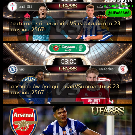
ติดต่อเจ้าหน้าที่
สแกนหรือแอดไลน์
@UFA88SV8
โคปา เดล เรย์ : เซลต้าบีโก้VS เรอัลโซเซียดาด 23
มกราคม 2567
คาราบาว คัพ อังกฤษ : เชลซีVSมิดเดิ่ลสโบรห์ 23
มกราคม 2567