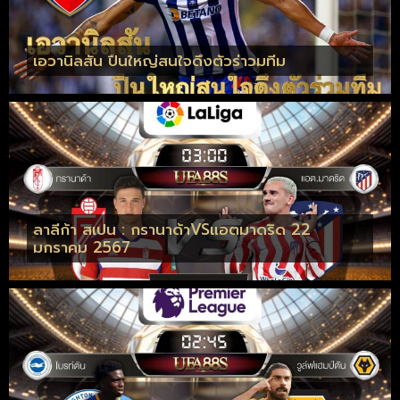
เอวานิลสัน ปืนใหญ่สนใจดึงตัวร่าวมทีม
ลาลีก้า สเปน : กรานาด้าVSแอตมาดริด 22
มกราคม 2567