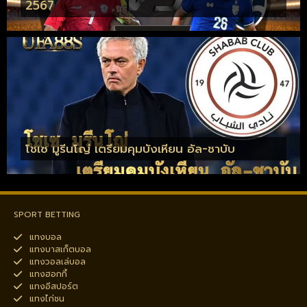
2567
โชเซ มูรีนโญ่ เตรียมคุมบังเหียน อัล-ชาบับ
SPORT BETTING
แทงบอล
แทงบาสเก็ตบอล
แทงวอลเล่บอล
แทงฮอกกี้
แทงอีสปอร์ต
แทงไก่ชน