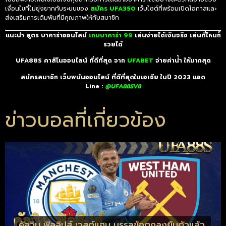
เงื่อนไขที่ไม่ยุ่งยากกับระบบของ
สมัคร UFA350
เว็บไซต์ที่พร้อมเปิดโอกาสและ
ส่งเสริมการเดิมพันที่มีคุณภาพให้กับสมาชิก
แนะนำ สูตร บาคาร่าออนไลน์
เกมบาคาร่า 99
เล่นง่ายได้เงินจริง เล่นที่ไหนก็
รวยได้
UFA88S คาสิโนออนไลน์ ที่ดีที่สุด จาก
UFABET
จ่ายค่าน้ำ ให้มากสุด
สมัครสมาชิก เว็บพนันออนไลน์ ที่ดีที่สุดในเอเชีย ในปี 2023 แอด
Line :
@UFA88SV8
ข่าวบอลที่เกี่ยวข้อง
คัลวิน ฟิลลิปส์ เวสต์แฮม บรรลุข้อตกลงยืมตัวแล้ว