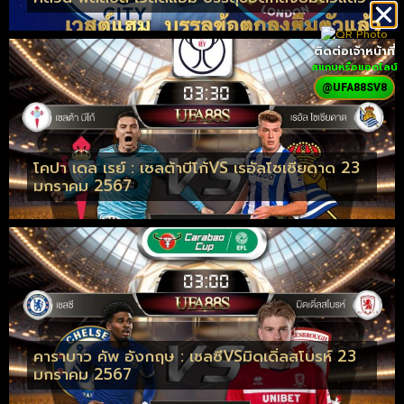
ติดต่อเจ้าหน้าที่
สแกนหรือแอดไลน์
@UFA88SV8
โคปา เดล เรย์ : เซลต้าบีโก้VS เรอัลโซเซียดาด 23
มกราคม 2567
คาราบาว คัพ อังกฤษ : เชลซีVSมิดเดิ่ลสโบรห์ 23
มกราคม 2567