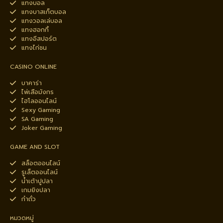
แทงบอล
แทงบาสเก็ตบอล
แทงวอลเล่บอล
แทงฮอกกี้
แทงอีสปอร์ต
แทงไก่ชน
CASINO ONLINE
บาคาร่า
ไพ่เสือมังกร
ไฮโลออนไลน์
Sexy Gaming
SA Gaming
Joker Gaming
GAME AND SLOT
สล็อตออนไลน์
รูเล็ตออนไลน์
น้ำเต้าปูปลา
เกมยิงปลา
กำถั่ว
หมวดหมู่