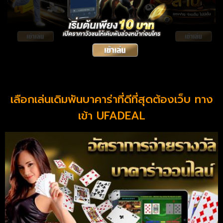
เลือกเล่นเดิมพันบาคาร่าที่ดีที่สุดต้องเว็บ ทาง
เข้า UFADEAL