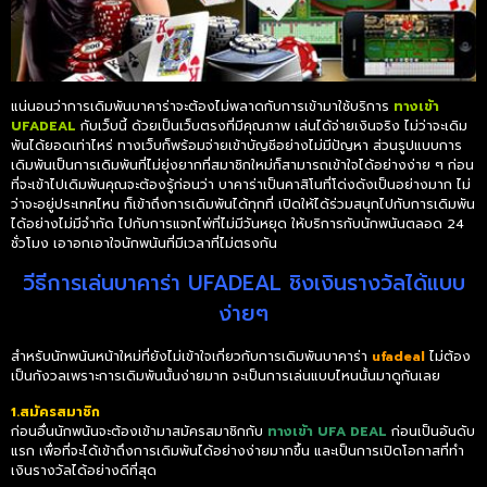
แน่นอนว่าการเดิมพันบาคาร่าจะต้องไม่พลาดกับการเข้ามาใช้บริการ
ทางเข้า
UFADEAL
กับเว็บนี้ ด้วยเป็นเว็บตรงที่มีคุณภาพ เล่นได้จ่ายเงินจริง ไม่ว่าจะเดิม
พันได้ยอดเท่าไหร่ ทางเว็บก็พร้อมจ่ายเข้าบัญชีอย่างไม่มีปัญหา ส่วนรูปแบบการ
เดิมพันเป็นการเดิมพันที่ไม่ยุ่งยากที่สมาชิกใหม่ก็สามารถเข้าใจได้อย่างง่าย ๆ ก่อน
ที่จะเข้าไปเดิมพันคุณจะต้องรู้ก่อนว่า บาคาร่าเป็นคาสิโนที่โด่งดังเป็นอย่างมาก ไม่
ว่าจะอยู่ประเทศไหน ก็เข้าถึงการเดิมพันได้ทุกที่ เปิดให้ได้ร่วมสนุกไปกับการเดิมพัน
ได้อย่างไม่มีจำกัด ไปกับการแจกไพ่ที่ไม่มีวันหยุด ให้บริการกับนักพนันตลอด 24
ชั่วโมง เอาอกเอาใจนักพนันที่มีเวลาที่ไม่ตรงกัน
วีธีการเล่นบาคาร่า UFADEAL ชิงเงินรางวัลได้แบบ
ง่ายๆ
สำหรับนักพนันหน้าใหม่ที่ยังไม่เข้าใจเกี่ยวกับการเดิมพันบาคาร่า
ufadeal
ไม่ต้อง
เป็นกังวลเพราะการเดิมพันนั้นง่ายมาก จะเป็นการเล่นแบบไหนนั้นมาดูกันเลย
1.สมัครสมาชิก
ก่อนอื่นนักพนันจะต้องเข้ามาสมัครสมาชิกกับ
ทางเข้า UFA DEAL
ก่อนเป็นอันดับ
แรก เพื่อที่จะได้เข้าถึงการเดิมพันได้อย่างง่ายมากขึ้น และเป็นการเปิดโอกาสที่ทำ
เงินรางวัลได้อย่างดีที่สุด