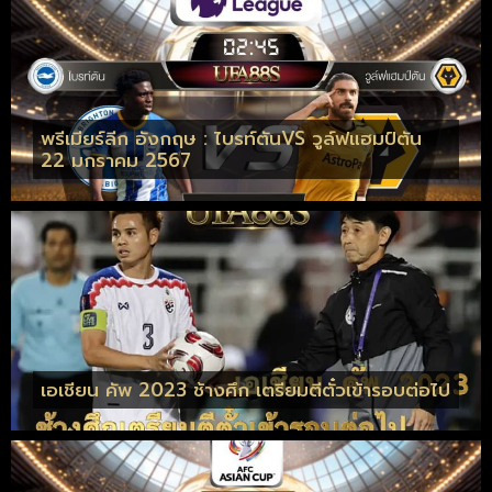
พรีเมียร์ลีก อังกฤษ : ไบรท์ตันVS วูล์ฟแฮมป์ตัน
22 มกราคม 2567
เอเชียน คัพ 2023 ช้างศึก เตรียมตีตั๋วเข้ารอบต่อไป