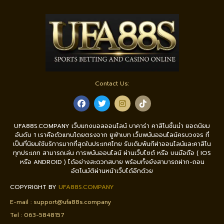
Contact Us:
UFA88S.COMPANY เว็บแทงบอลออนไลน์ บาคาร่า คาสิโนชั้นนำ ยอดนิยม
อันดับ 1 เราคือตัวแทนโดยตรงจาก ยูฟ่าเบท เว็บพนันออนไลน์ครบวงจร ที่
เป็นที่นิยมใช้บริการมากที่สุดในประเทศไทย รับเดิมพันกีฬาออนไลน์และคาสิโน
ทุกประเภท สามารถเล่น การพนันออนไลน์ ผ่านเว็บไซต์ หรือ บนมือถือ ( IOS
หรือ ANDROID ) ได้อย่างสะดวกสบาย พร้อมทั้งยังสามารถฝาก-ถอน
อัตโนมัติผ่านหน้าเว็บได้อีกด้วย
COPYRIGHT BY
UFA88S.COMPANY
E-mail :
support@ufa88s.company
Tel : 0
63-5848157